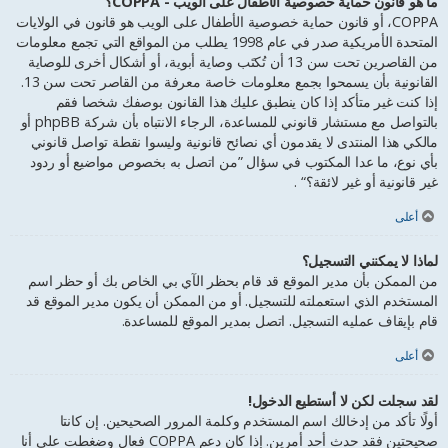
ما هو قانون حماية خصوصية الأطفال على الويب - COPPA؟
COPPA، أو قانون حماية خصوصية الأطفال على الويب هو قانون في الولايات
المتحدة الأمريكية صدر في عام 1998 يطلب من المواقع التي تجمع معلومات
من القاصرين تحت سن 13 أن تُكتَب وصاية أبوية، أو أشكال أخرى للوصاية
القانونية بأن يسمحوا بجمع معلومات خاصة معرفة من القاصر تحت سن 13.
إذا كنت غير متأكد إذا كان ينطبق عليك هذا القانون بوصفك شخصا فقم
بالتواصل مع مستشار قانوني للمساعدة، الرجاء الانتباه بأن شركة phpBB أو
مالكي هذا المنتدى لا يقدمون أي نصائح قانونية وليسوا نقطة تواصل قانوني
بأي نوع، ما عدا المكتوب في سؤال ”من اتصل به بخصوص مواضيع أو ردود
غير قانونية أو غير لائقة؟“ .
أعلى
لماذا لا يمكنني التسجيل؟
من الممكن بأن مدير الموقع قد قام بحظر الآي بي الخاص بك أو حظر اسم
المستخدم الذي استعملته للتسجيل. أو من الممكن أن يكون مدير الموقع قد
قام بإيقاف عمليه التسجيل. اتصل بمدير الموقع للمساعدة.
أعلى
لقد سجلت لكن لا أستطيع الدخول!
أولًا تأكد من إدخالك اسم المستخدم وكلمة المرور الصحيحين. إن كانتا
صحيحتين فقد حدث أحد أمرين. إذا كان دعم COPPA فعال وضغطت على أنا