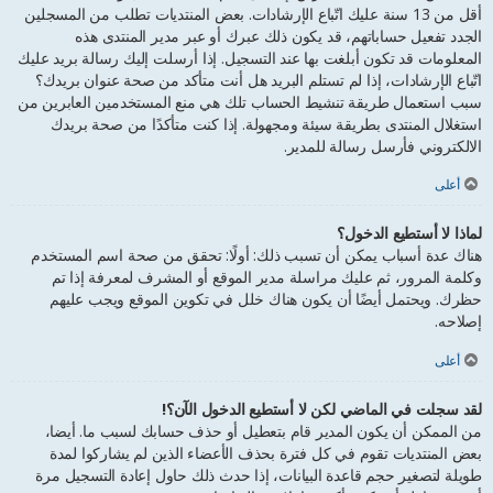
أقل من 13 سنة عليك اتّباع الإرشادات. بعض المنتديات تطلب من المسجلين
الجدد تفعيل حساباتهم، قد يكون ذلك عبرك أو عبر مدير المنتدى هذه
المعلومات قد تكون أبلغت بها عند التسجيل. إذا أرسلت إليك رسالة بريد عليك
اتّباع الإرشادات، إذا لم تستلم البريد هل أنت متأكد من صحة عنوان بريدك؟
سبب استعمال طريقة تنشيط الحساب تلك هي منع المستخدمين العابرين من
استغلال المنتدى بطريقة سيئة ومجهولة. إذا كنت متأكدًا من صحة بريدك
الالكتروني فأرسل رسالة للمدير.
أعلى
لماذا لا أستطيع الدخول؟
هناك عدة أسباب يمكن أن تسبب ذلك: أولًا: تحقق من صحة اسم المستخدم
وكلمة المرور، ثم عليك مراسلة مدير الموقع أو المشرف لمعرفة إذا تم
حظرك. ويحتمل أيضًا أن يكون هناك خلل في تكوين الموقع ويجب عليهم
إصلاحه.
أعلى
لقد سجلت في الماضي لكن لا أستطيع الدخول الآن؟!
من الممكن أن يكون المدير قام بتعطيل أو حذف حسابك لسبب ما. أيضا،
بعض المنتديات تقوم في كل فترة بحذف الأعضاء الذين لم يشاركوا لمدة
طويلة لتصغير حجم قاعدة البيانات، إذا حدث ذلك حاول إعادة التسجيل مرة