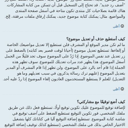
"أضف رد جديد". قد تحتاج إلى التسجيل قبل أن تتمكن من كتابة المشاركات.
هناك قائمة بصلاحيات كل منتدى تكون متاحة في أسفل صفحة المنتدى
والمواضيع. مثال: يمكنك كتابة موضوع جديد، يمكنك إرفاق ملفات مرفقة، إلخ.
أعلى
كيف أستطيع حذف أو تعديل موضوع؟
ما لم تكن مدير الموقع أو المشرف فلن تستطيع إلا تعديل مواضيعك الخاصة
أو إلغاءها. تستطيع تعديل موضوع (أحيانا لوقت قصير بعد كتابته) بالضغط على
زر تعديل عند نفس الموضوع. إذا رُدّ على الموضوع سوف تجد قليلًا من الجمل
أسفل الموضوع، هذا يظهر عدد مرات تعديلك للموضوع. سوف تظهر هذه
الجملة إذا قام أحد بالرد على الموضوع، ولن تظهر إذا قام المشرف أو المدير
بتعديل الموضوع (عليهم ترك رسالة يذكرون في سبب تعديلهم وما هو
التعديل). للعلم لا يستطيع المستخدمون العاديون إلغاء الموضوع إذا ردّ عليه أحد.
أعلى
كيف أضع توقيعًا مع مشاركتي؟
لإضافة توقيع للموضوع عليك تكوين توقيع أولًا، تستطيع فعل ذلك عن طريق
ملفك الشخصي. فور تكوين التوقيع تستطيع الضغط على
أضف توقيع
في
شاشة كتابة الموضوع. تستطيع إضافة التوقيع آليا في كتاباتك كلها بتشغيل
الاختيار الخاص بذلك في ملفك الشخصي (تستطيع كذلك توقيف إضافة التوقيع