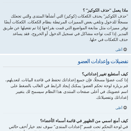
ماذا يعمل ”حذف الكوكيز“ ؟
”حذف الكوكيز“ يحذف الكعكات (كوكيز) التي أنشأها المنتدى والتي تجعلك
مسجلًا للدخول وتلغي بعض المميزات المرتبطة بنظام الكعكات. الكعكات أيضًا
توفر مميزات مثل متابعة المواضيع التي قمت بقراءتها إذا تم تفعيلها عن طريق
المدير. إذا كنت تواجه مشاكل في تسجيل الدخول أو الخروج، فقد يساعد
حذف الكعكات في حلها.
أعلى
تفضيلات وإعدادات العضو
كيف أستطيع تغيير إعداداتي؟
إذا كنت عضوًا مسجلًا، فإن جميع إعداداتك تحفظ في قاعدة البيانات. لتعديلهم،
قم بزيارة لوحة تحكم العضو؛ يمكنك إيجاد الرابط في الغالب بالضغط على
اسم عضويتك في أعلى صفحات المنتدى. هذا النظام سيسمح لك بتغيير
إعداداتك وتفضيلاتك.
أعلى
كيف أمنع اسمي من الظهور في قائمة أسماء الأعضاء؟
في لوحة التحكم تحت قسم ”إعدادات المنتدى“ سوف تجد خيار
أخف حالتي