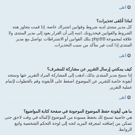
أعلى
لماذا أتلقى تحذيرات؟
كل مدير منتدى لديه شروط وقوانين اشتراك خاصة. إذا قمت بتجاوز هذه
الشروط والقوانين فيحذرونك. انتبه إلى أن القرار يعود إلى مدير المنتدى ولا
علاقة لمجموعة phpBB بتلك القوانين أو الاشتراطات. تواصل مع مدير
المنتدى إذا كنت غير متأكد من سبب التحذيرات.
أعلى
كيف يمكنني إرسال التقرير عن مشاركة للمشرف؟
إذا سمح مدير المنتدى بذلك، اذهب إلى المشاركة المراد التقرير عنها وستجد
أيقونة خاصة للتقرير عن الموضوع. اضغط على الأيقونة وقم بالخطوات لإتمام
عملية التقرير.
أعلى
ما هي أيقونة حفظ الموضوع الموجودة في صفحة كتابة المواضيع؟
هي خاصية تسمح لك بحفظ مسودة من الموضوع لإكماله في وقت لاحق حتى
تتمكن من إضافته. لمعرفة المزيد اتجه إلى لوحة التحكم الشخصية واتبع
الروابط.