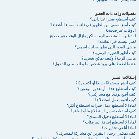
تفضيلات وإعدادات العضو
كيف أستطيع تغيير إعداداتي؟
كيف أمنع اسمي من الظهور في قائمة أسماء الأعضاء؟
الأوقات غير صحيحة!
لقد غيرت المنطقة الزمنية لكن مازال الوقت غير صحيح!
لغتي ليست في القائمة!
ما هي الصور التي تظهر بجانب اسمي؟
كيف أظهر الصورة الرمزية؟
ما هي الرتبة؟ وكيف يمكن تغييرها؟
عندما اضغط على بريد شخص ما يطلب مني الدخول؟
إشكالات النشر
كيف أنشر موضوعًا جديدًا أو أكتب ردًا؟
كيف أستطيع حذف أو تعديل موضوع؟
كيف أضع توقيعًا مع مشاركتي؟
كيف أقوم بعمل استطلاع؟
لماذا لا أستطيع عمل خيارات استطلاع أكثر؟
كيف أستطيع تعديل استطلاع ما أو إلغاءه؟
لماذا لا أستطيع دخول المنتدى؟
لماذا لا أستطيع إضافة المرفقات؟
لماذا أتلقى تحذيرات؟
كيف يمكنني إرسال التقرير عن مشاركة للمشرف؟
ما هي أيقونة حفظ الموضوع الموجودة في صفحة كتابة المواضيع؟