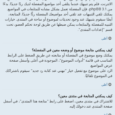
الانترنت. فلم يتم تنبيهك عندما يتلقى أحد مواضيع المفضلة لديك ردًا جديدًا. بدءًا
من phpBB 3.1، فإن المفضلة تعمل بشكل مشابه للمتابعات في المواضيع.
يمكنك تلقي التنبيهات عند تلقي أحد مواضيعك المفضلة ردًّا جديدًا. المتابعة،
أيضًا سيقوم بتنبيهك عند وجود تحديثات لموضوع أو ساحة في المنتدى. خيارات
التنبيه للمفضلة والمتابعات يمكن ضبطها عن طريق لوحة تحكم العضو، تحت
قسم "إعدادات المنتدى".
أعلى
كيف يمكنني متابعة موضوع أو وضعه معين في المفضلة؟
يمكنك وضع موضوع في المفضلة أو متابعته عن طريق الضغط على الرابط
المناسب في قائمة "أدوات الموضوع"، الموجودة في أعلى وأسفل صفحة
عرض المواضيع.
الرد على موضوع مع تفعيل خيار "نبهني عند كتابة رد جديد" سيقوم باشتراكك
في الموضوع تلقائيًا.
أعلى
كيف يمكنني المتابعة في منتدى معين؟
للاشتراك في منتدى معين، اضغط على رابط "متابعة هذا المنتدى"، في أسفل
صفحة المنتدى عند دخولك إليه.