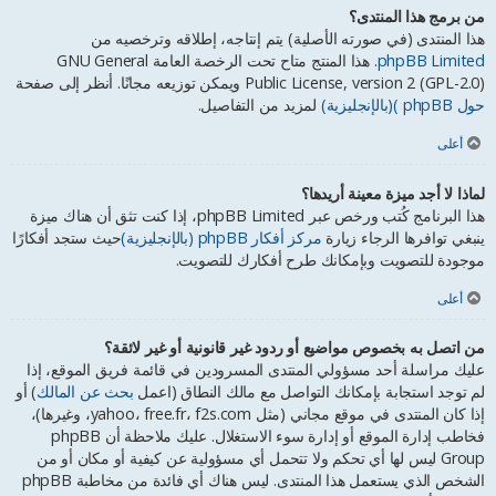
من برمج هذا المنتدى؟
هذا المنتدى (في صورته الأصلية) يتم إنتاجه، إطلاقه وترخصيه من
phpBB Limited
. هذا المنتج متاح تحت الرخصة العامة GNU General
Public License, version 2 (GPL-2.0) ويمكن توزيعه مجانًا. أنظر إلى صفحة
حول phpBB )(بالإنجليزية)
لمزيد من التفاصيل.
أعلى
لماذا لا أجد ميزة معينة أريدها؟
هذا البرنامج كُتب ورخص عبر phpBB Limited، إذا كنت تثق أن هناك ميزة
ينبغي توافرها الرجاء زيارة
مركز أفكار phpBB (بالإنجليزية)
حيث ستجد أفكارًا
موجودة للتصويت وبإمكانك طرح أفكارك للتصويت.
أعلى
من اتصل به بخصوص مواضيع أو ردود غير قانونية أو غير لائقة؟
عليك مراسلة أحد مسؤولي المنتدى المسرودين في قائمة فريق الموقع، إذا
لم توجد استجابة بإمكانك التواصل مع مالك النطاق (اعمل
بحث عن المالك
) أو
إذا كان المنتدى في موقع مجاني (مثل yahoo، free.fr، f2s.com، وغيرها)،
فخاطب إدارة الموقع أو إدارة سوء الاستغلال. عليك ملاحظة أن phpBB
Group ليس لها أي تحكم ولا تتحمل أي مسؤولية عن كيفية أو مكان أو من
الشخص الذي يستعمل هذا المنتدى. ليس هناك أي فائدة من مخاطبة phpBB