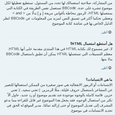
من المشاركة، صلاحية استعمالك لها تحدد من المسئول، تستطيع تعطيلها لكل
موضوع تنشره على حدة، BBCode تستعمل نفس الطريقة في الكتابة التي
يستعملها HTML، الرموز محاطة بأقواس مربعة [ و ] بدلًا من < and >
وتعطي تحكما أكثر في تنسيق النص. لمزيد من المعلومات عن BBCode انظر
الدليل الخاص بها في شاشة كتابة الموضوع.
أعلى
هل أستطيع استعمال HTML؟
لا، غير مسموح لك بكتابة HTML في هذا المنتدى مقدمة على أنها HTML.
معظم التنسيقات التي تستعملها HTML يمكن أن تطبق باستعمال BBCode
بدلا منها.
أعلى
ما هي الابتسامات؟
الابتسامات أو الرموز الانفعالية هي صور صغيرة من الممكن استعمالها للتعبير
عن المشاعر باستعمال حروف قليلة، مثلًا الرمزين :) تعني سعيد، :( تعني
حزين. قائمة كاملة بالوجوه موجودة عند تقديم موضوع أو رد جديد، حاول ألاّ
تكثر من استعمال الوجوه، فقد يجعل هذا الموضوع غير قابل للقراءة مما يدعو
المشرف إلى تعديل الموضوع أو حتى إزالته تمامًا، مدير الموقع له الحق في
تحديد الابتسامات في موضوع.