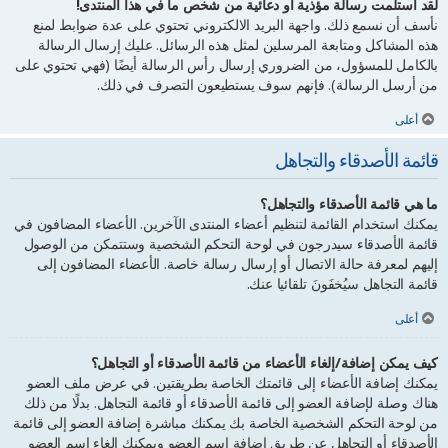
لقد استلمت رسالة مؤذية أو دعائية من شخص ما في هذا المنتدى!
نأسف أن نسمع ذلك. واجهة البريد الالكتروني تحتوي على عدة ضوابط لمنع
هذه المشاكل ومتابعة المرسلين لمثل هذه الرسائل. عليك إرسال الرسالة
بالكامل للمسؤول، من الضروري إرسال رأس الرسالة أيضًا (فهي تحتوي على
من أرسل الرسالة). فإنهم سوف يستطيعون التصرف في ذلك.
أعلى
قائمة الأصدقاء والتجاهل
ما هي قائمة الأصدقاء والتجاهل؟
يمكنك استخدام القائمة لتنظيم أعضاء المنتدى الآخرين. الأعضاء المضافون في
قائمة الأصدقاء سيدرجون في لوحة التحكم الشخصية وستتمكن من الوصول
إليهم لمعرفة حالة الاتصال أو إرسال رسالة خاصة. الأعضاء المضافون إلى
قائمة التجاهل سيُخفَونَ تلقائيا عنك.
أعلى
كيف يمكن إضافة/إلغاء الأعضاء من قائمة الأصدقاء أو التجاهل؟
يمكنك إضافة الأعضاء إلى قائمتك الخاصة بطريقتين. في عرض ملف العضو
هناك وصلة لإضافة العضو إلى قائمة الأصدقاء أو قائمة التجاهل. بدلًا من ذلك
من لوحة التحكم الشخصية الخاصة بك يمكنك مباشرة إضافة العضو إلى قائمة
الأصدقاء أو التجاهل عن طريق إضافة اسم العضو ويمكنك إلغاء اسم العضو