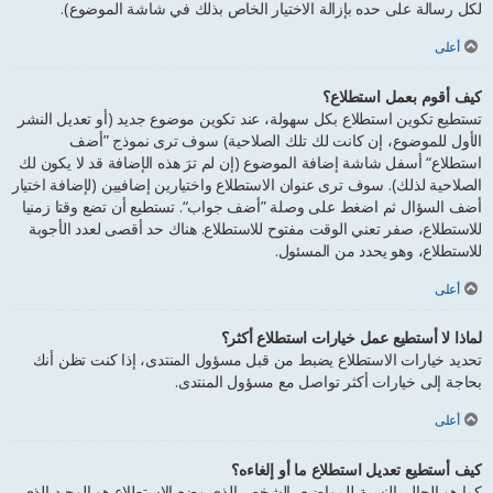
لكل رسالة على حده بإزالة الاختيار الخاص بذلك في شاشة الموضوع).
أعلى
كيف أقوم بعمل استطلاع؟
تستطيع تكوين استطلاع بكل سهولة، عند تكوين موضوع جديد (أو تعديل النشر
الأول للموضوع، إن كانت لك تلك الصلاحية) سوف ترى نموذج ”أضف
استطلاع“ أسفل شاشة إضافة الموضوع (إن لم ترَ هذه الإضافة قد لا يكون لك
الصلاحية لذلك). سوف ترى عنوان الاستطلاع واختيارين إضافيين (لإضافة اختيار
أضف السؤال ثم اضغط على وصلة ”أضف جواب“. تستطيع أن تضع وقتا زمنيا
للاستطلاع، صفر تعني الوقت مفتوح للاستطلاع. هناك حد أقصى لعدد الأجوبة
للاستطلاع، وهو يحدد من المسئول.
أعلى
لماذا لا أستطيع عمل خيارات استطلاع أكثر؟
تحديد خيارات الاستطلاع يضبط من قبل مسؤول المنتدى، إذا كنت تظن أنك
بحاجة إلى خيارات أكثر تواصل مع مسؤول المنتدى.
أعلى
كيف أستطيع تعديل استطلاع ما أو إلغاءه؟
كما هو الحال بالنسبة للمواضيع، الشخص الذي وضع الاستطلاع هو الوحيد الذي