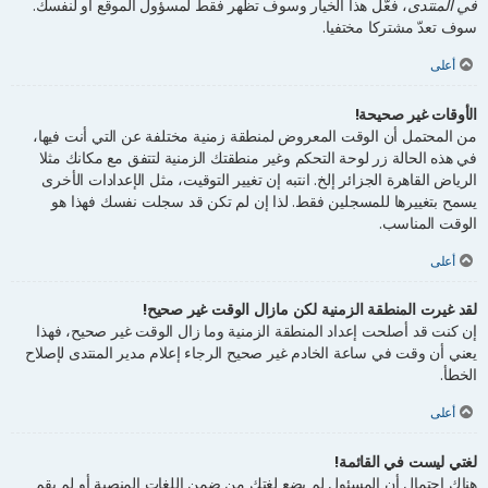
في المنتدى
، فعَّل هذا الخيار وسوف تظهر فقط لمسؤول الموقع أو لنفسك.
سوف تعدّ مشتركا مختفيا.
أعلى
الأوقات غير صحيحة!
من المحتمل أن الوقت المعروض لمنطقة زمنية مختلفة عن التي أنت فيها،
في هذه الحالة زر لوحة التحكم وغير منطقتك الزمنية لتتفق مع مكانك مثلا
الرياض القاهرة الجزائر إلخ. انتبه إن تغيير التوقيت، مثل الإعدادات الأخرى
يسمح بتغييرها للمسجلين فقط. لذا إن لم تكن قد سجلت نفسك فهذا هو
الوقت المناسب.
أعلى
لقد غيرت المنطقة الزمنية لكن مازال الوقت غير صحيح!
إن كنت قد أصلحت إعداد المنطقة الزمنية وما زال الوقت غير صحيح، فهذا
يعني أن وقت في ساعة الخادم غير صحيح الرجاء إعلام مدير المنتدى لإصلاح
الخطأ.
أعلى
لغتي ليست في القائمة!
هناك احتمال أن المسئول لم يضع لغتك من ضمن اللغات المنصبة أو لم يقم