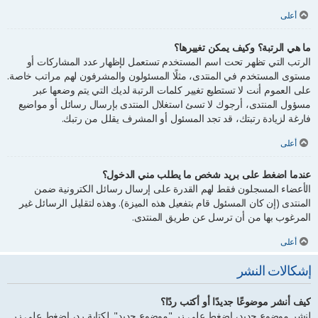
أعلى
ما هي الرتبة؟ وكيف يمكن تغييرها؟
الرتب التي تظهر تحت اسم المستخدم تستعمل لإظهار عدد المشاركات أو
مستوى المستخدم في المنتدى، مثلًا المسئولون والمشرفون لهم مراتب خاصة.
على العموم أنت لا تستطيع تغيير كلمات الرتبة لديك التي يتم وضعها عبر
مسؤول المنتدى، أرجوك لا تسئ استغلال المنتدى بإرسال رسائل أو مواضيع
فارغة لزيادة رتبتك، قد تجد المسئول أو المشرف يقلل من رتبك.
أعلى
عندما اضغط على بريد شخص ما يطلب مني الدخول؟
الأعضاء المسجلون فقط لهم القدرة على إرسال رسائل الكترونية ضمن
المنتدى (إن كان المسئول قام بتفعيل هذه الميزة). وهذه لتقليل الرسائل غير
المرغوب بها من أن ترسل عن طريق المنتدى.
أعلى
إشكالات النشر
كيف أنشر موضوعًا جديدًا أو أكتب ردًا؟
لنشر موضوع جديد، اضغط على زر "موضوع جديد". لكتابة رد، اضغط على زر