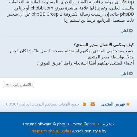
Group لأي مواضيع قانونية (القبض والتحري، المسئولية القانونية، التعليقات
والسب العلني، وغيرها) لها علاقة مباشرة بموقع phpbb.com أو برنامج
phpBB بذاته. إن أرسلت رسالة الكترونية لـ phpBB Group عن أي شخص
ثالث يستعمل البرنامج فربما لن تستلم ردا.
أعلى
كيف يمكنني الاتصال بمدير المنتدى؟
جميع مستخدمي المنتدى يمكنهم استخدام صفحة "اتصل بنا"، إذا كان الخيار
متاحًا بواسطة مدير المنتدى.
أعضاء المنتدى يمكنهم أيضًا استخدام رابط "فريق الموقع".
أعلى
الانتقال إلى
فهرس المنتدى
جميع الأوقات تستخدم
التوقيت العالمي+03:00
بدعم من
phpBB
® Forum Software © phpBB Limited
Premium phpBB Styles
Absolution style by