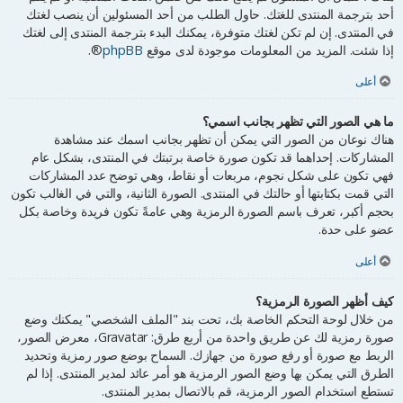
أحد بترجمة المنتدى للغتك. حاول الطلب من أحد المسئولين أن ينصب لغتك
في المنتدى. إن لم تكن لغتك متوفرة، يمكنك البدء بترجمة المنتدى إلى لغتك
إذا شئت. المزيد من المعلومات موجودة لدى موقع
phpBB
®.
أعلى
ما هي الصور التي تظهر بجانب اسمي؟
هناك نوعان من الصور التي يمكن أن تظهر بجانب اسمك عند مشاهدة
المشاركات. إحداهما قد تكون صورة خاصة برتبتك في المنتدى، بشكل عام
فهي تكون على شكل نجوم، مربعات أو نقاط، وهي توضح عدد المشاركات
التي قمت بكتابتها أو حالتك في المنتدى. الصورة الثانية، والتي في الغالب تكون
بحجم أكبر، تعرف باسم الصورة الرمزية وهي عامةً تكون فريدة وخاصة بكل
عضو على حدة.
أعلى
كيف أظهر الصورة الرمزية؟
من خلال لوحة التحكم الخاصة بك، تحت بند "الملف الشخصي" يمكنك وضع
صورة رمزية لك عن طريق واحدة من أربع طرق: Gravatar، معرض الصور،
الربط مع صورة أو رفع صورة من جهازك. السماح بوضع صور رمزية وتحديد
الطرق التي يمكن بها وضع الصور الرمزية هو أمر عائد لمدير المنتدى. إذا لم
تستطع استخدام الصور الرمزية، قم بالاتصال بمدير المنتدى.