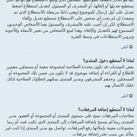
يستطيع تعديلها أو إلغائها، أو المشرف أو المسئول. لتعديل استطلاع اضغط
تعديل على أول إرسال للموضوع (وهي دائمًا مرتبطة بالاستطلاع الذي تم
وضعه). إن لم يجب أي شخص على الاستطلاع تستطيع تعديل وإلغاء
الاستطلاع، لكن إن أُجيب عليه فالمشرف والمسئول هما الأشخاص الوحيدون
المسموح لهم بالتعديل والإلغاء. وهذا لمنع الأشخاص من تغيير الأسئلة والأجوبة
وتزوير الاستطلاعات في وسط الفترة.
أعلى
لماذا لا أستطيع دخول المنتدى؟
بعض المنتديات قد تكون محددة الصلاحية لمجموعة معينة أو مسجلين معينين
للاطلاع أو القراءة أو إضافة موضوع. قد لا تكون من ضمن تلك المجموعة أو
المسجلين. وحدهم المشرفون ومدير المنتدى يمكنهم إعطاؤك الصلاحية لذلك.
عليك الاتصال بهم.
أعلى
لماذا لا أستطيع إضافة المرفقات؟
صلاحيات المرفقات تمنح على مستوى المنتدى أو المجموعة أو العضو، مدير
المنتدى ربما لم يسمح بإضافة المرفقات إلى المنتدى الذي تكتب فيه، أو ربما
مجموعات معينة بإمكانها رفع المرفقات، تواصل مع مدير المنتدى إذا كنت غير
متأكد من سبب تعذر إضافة مرفقات.