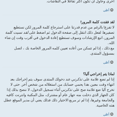
أخرى وحاول أن تكون أكثر تفاعلا في النقاشات.
أعلى
لقد فقدت كلمة المرور!
لا تفزع! بالرغم من عدم قدرتنا على استرجاع كلمة المرور لكن نستطيع
تصفيرها. لفعل ذلك انتقل إلى صفحة الدخول ثم اضغط على
لقد نسيت كلمة
المرور
، اتبع الإرشادات وسوف تستطيع إعادة الدخول في أقرب وقت إن شاء
الله..
مع ذلك ، إذا لم تتمكن من أعاده تعيين كلمه المرور الخاصة بك ، اتصل
بمسؤول المنتدى.
أعلى
لماذا يتم إخراجي آليا؟
إذا لم تضع علامة على
تذكرني
عند دخولك المنتدى سوف يتم إخراجك بعد
انتهاء وقت معين. هذا يحمي حسابك من استغلاله من شخص آخر. حتى لا
تخرج آليا ضع علامة صح على
تذكرني
أثناء تسجيل الدخول، لا ننصح بذلك إذا
كان الجهاز الذي دخلت منه جهاز عام أو مشترك، مثل المكتبة وانترنت كافيه
والجامعة وغيرها، إذا لم تر مربع الاختيار ذلك فذلك يعني أن مدير الموقع عطل
هذه الخاصية.
أعلى