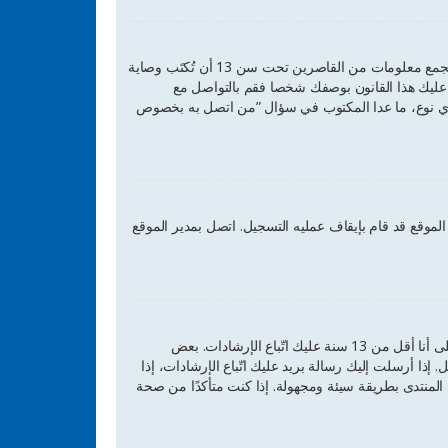
COPPA، أو قانون حماية خصوصية الأطفال على الويب هو قانون في الولايات المتحدة الأمريكية صدر في عام 1998 يطلب من المواقع التي تجمع معلومات من القاصرين تحت سن 13 أن تُكتَب وصاية
عرفة من القاصر تحت سن 13. إذا كنت غير متأكد إذا كان ينطبق عليك هذا القانون بوصفك شخصا فقم بالتواصل مع
ليسوا نقطة تواصل قانوني بأي نوع، ما عدا المكتوب في سؤال ”من اتصل به بخصوص
موقع قد قام بإيقاف عمليه التسجيل. اتصل بمدير الموقع
أولًا تأكد من إدخالك اسم المستخدم وكلمة المرور الصحيحين. إن كانتا صحيحتين فقد حدث أحد أمرين. إذا كان دعم COPPA فعال وضغطت على أنا أقل من 13 سنة عليك اتّباع الإرشادات. بعض
إذا أرسلت إليك رسالة بريد عليك اتّباع الإرشادات، إذا
منتدى بطريقة سيئة ومجهولة. إذا كنت متأكدًا من صحة