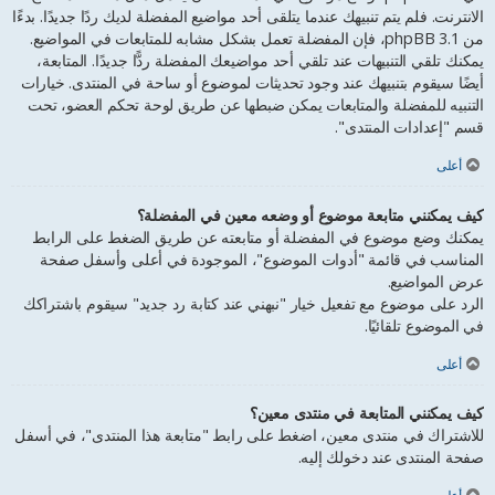
الانترنت. فلم يتم تنبيهك عندما يتلقى أحد مواضيع المفضلة لديك ردًا جديدًا. بدءًا
من phpBB 3.1، فإن المفضلة تعمل بشكل مشابه للمتابعات في المواضيع.
يمكنك تلقي التنبيهات عند تلقي أحد مواضيعك المفضلة ردًّا جديدًا. المتابعة،
أيضًا سيقوم بتنبيهك عند وجود تحديثات لموضوع أو ساحة في المنتدى. خيارات
التنبيه للمفضلة والمتابعات يمكن ضبطها عن طريق لوحة تحكم العضو، تحت
قسم "إعدادات المنتدى".
أعلى
كيف يمكنني متابعة موضوع أو وضعه معين في المفضلة؟
يمكنك وضع موضوع في المفضلة أو متابعته عن طريق الضغط على الرابط
المناسب في قائمة "أدوات الموضوع"، الموجودة في أعلى وأسفل صفحة
عرض المواضيع.
الرد على موضوع مع تفعيل خيار "نبهني عند كتابة رد جديد" سيقوم باشتراكك
في الموضوع تلقائيًا.
أعلى
كيف يمكنني المتابعة في منتدى معين؟
للاشتراك في منتدى معين، اضغط على رابط "متابعة هذا المنتدى"، في أسفل
صفحة المنتدى عند دخولك إليه.