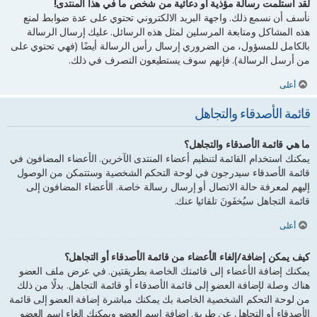
لقد استلمت رسالة مؤذية أو دعائية من شخص ما في هذا المنتدى!
نأسف أن نسمع ذلك. واجهة البريد الالكتروني تحتوي على عدة ضوابط لمنع
هذه المشاكل ومتابعة المرسلين لمثل هذه الرسائل. عليك إرسال الرسالة
بالكامل للمسؤول، من الضروري إرسال رأس الرسالة أيضًا (فهي تحتوي على
من أرسل الرسالة). فإنهم سوف يستطيعون التصرف في ذلك.
أعلى
قائمة الأصدقاء والتجاهل
ما هي قائمة الأصدقاء والتجاهل؟
يمكنك استخدام القائمة لتنظيم أعضاء المنتدى الآخرين. الأعضاء المضافون في
قائمة الأصدقاء سيدرجون في لوحة التحكم الشخصية وستتمكن من الوصول
إليهم لمعرفة حالة الاتصال أو إرسال رسالة خاصة. الأعضاء المضافون إلى
قائمة التجاهل سيُخفَونَ تلقائيا عنك.
أعلى
كيف يمكن إضافة/إلغاء الأعضاء من قائمة الأصدقاء أو التجاهل؟
يمكنك إضافة الأعضاء إلى قائمتك الخاصة بطريقتين. في عرض ملف العضو
هناك وصلة لإضافة العضو إلى قائمة الأصدقاء أو قائمة التجاهل. بدلًا من ذلك
من لوحة التحكم الشخصية الخاصة بك يمكنك مباشرة إضافة العضو إلى قائمة
الأصدقاء أو التجاهل عن طريق إضافة اسم العضو ويمكنك إلغاء اسم العضو