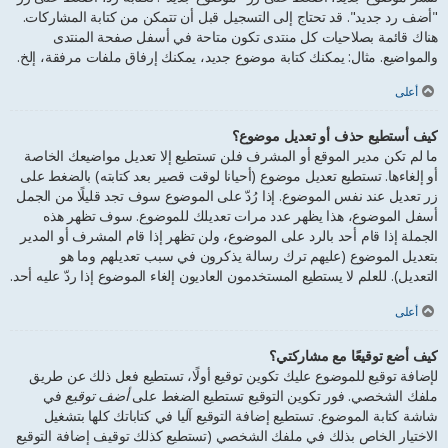
"أضف رد جديد". قد تحتاج إلى التسجيل قبل أن تتمكن من كتابة المشاركات.
هناك قائمة بصلاحيات كل منتدى تكون متاحة في أسفل صفحة المنتدى
والمواضيع. مثال: يمكنك كتابة موضوع جديد، يمكنك إرفاق ملفات مرفقة، إلخ.
أعلى
كيف أستطيع حذف أو تعديل موضوع؟
ما لم تكن مدير الموقع أو المشرف فلن تستطيع إلا تعديل مواضيعك الخاصة
أو إلغاءها. تستطيع تعديل موضوع (أحيانا لوقت قصير بعد كتابته) بالضغط على
زر تعديل عند نفس الموضوع. إذا رُدّ على الموضوع سوف تجد قليلًا من الجمل
أسفل الموضوع، هذا يظهر عدد مرات تعديلك للموضوع. سوف تظهر هذه
الجملة إذا قام أحد بالرد على الموضوع، ولن تظهر إذا قام المشرف أو المدير
بتعديل الموضوع (عليهم ترك رسالة يذكرون في سبب تعديلهم وما هو
التعديل). للعلم لا يستطيع المستخدمون العاديون إلغاء الموضوع إذا ردّ عليه أحد.
أعلى
كيف أضع توقيعًا مع مشاركتي؟
لإضافة توقيع للموضوع عليك تكوين توقيع أولًا، تستطيع فعل ذلك عن طريق
ملفك الشخصي. فور تكوين التوقيع تستطيع الضغط على
أضف توقيع
في
شاشة كتابة الموضوع. تستطيع إضافة التوقيع آليا في كتاباتك كلها بتشغيل
الاختيار الخاص بذلك في ملفك الشخصي (تستطيع كذلك توقيف إضافة التوقيع