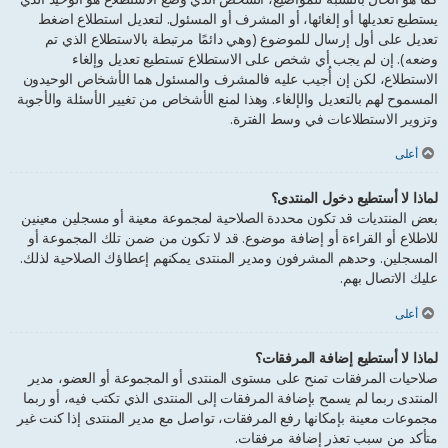
يستطيع تعديلها أو إلغائها، أو المشرف أو المسئول. لتعديل استطلاع اضغط
تعديل على أول إرسال للموضوع (وهي دائمًا مرتبطة بالاستطلاع الذي تم
وضعه). إن لم يجب أي شخص على الاستطلاع تستطيع تعديل وإلغاء
الاستطلاع، لكن إن أُجيب عليه فالمشرف والمسئول هما الأشخاص الوحيدون
المسموح لهم بالتعديل والإلغاء. وهذا لمنع الأشخاص من تغيير الأسئلة والأجوبة
وتزوير الاستطلاعات في وسط الفترة.
أعلى
لماذا لا أستطيع دخول المنتدى؟
بعض المنتديات قد تكون محددة الصلاحية لمجموعة معينة أو مسجلين معينين
للاطلاع أو القراءة أو إضافة موضوع. قد لا تكون من ضمن تلك المجموعة أو
المسجلين. وحدهم المشرفون ومدير المنتدى يمكنهم إعطاؤك الصلاحية لذلك.
عليك الاتصال بهم.
أعلى
لماذا لا أستطيع إضافة المرفقات؟
صلاحيات المرفقات تمنح على مستوى المنتدى أو المجموعة أو العضو، مدير
المنتدى ربما لم يسمح بإضافة المرفقات إلى المنتدى الذي تكتب فيه، أو ربما
مجموعات معينة بإمكانها رفع المرفقات، تواصل مع مدير المنتدى إذا كنت غير
متأكد من سبب تعذر إضافة مرفقات.