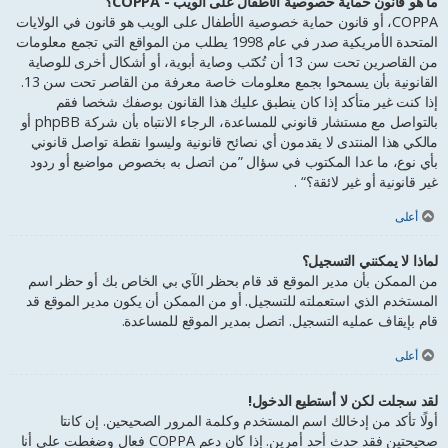
ما هو قانون حماية خصوصية الأطفال على الويب - COPPA؟
COPPA، أو قانون حماية خصوصية الأطفال على الويب هو قانون في الولايات
المتحدة الأمريكية صدر في عام 1998 يطلب من المواقع التي تجمع معلومات
من القاصرين تحت سن 13 أن تُكتَب وصاية أبوية، أو أشكال أخرى للوصاية
القانونية بأن يسمحوا بجمع معلومات خاصة معرفة من القاصر تحت سن 13.
إذا كنت غير متأكد إذا كان ينطبق عليك هذا القانون بوصفك شخصا فقم
بالتواصل مع مستشار قانوني للمساعدة، الرجاء الانتباه بأن شركة phpBB أو
مالكي هذا المنتدى لا يقدمون أي نصائح قانونية وليسوا نقطة تواصل قانوني
بأي نوع، ما عدا المكتوب في سؤال ”من اتصل به بخصوص مواضيع أو ردود
غير قانونية أو غير لائقة؟“ .
أعلى
لماذا لا يمكنني التسجيل؟
من الممكن بأن مدير الموقع قد قام بحظر الآي بي الخاص بك أو حظر اسم
المستخدم الذي استعملته للتسجيل. أو من الممكن أن يكون مدير الموقع قد
قام بإيقاف عمليه التسجيل. اتصل بمدير الموقع للمساعدة.
أعلى
لقد سجلت لكن لا أستطيع الدخول!
أولًا تأكد من إدخالك اسم المستخدم وكلمة المرور الصحيحين. إن كانتا
صحيحتين فقد حدث أحد أمرين. إذا كان دعم COPPA فعال وضغطت على أنا