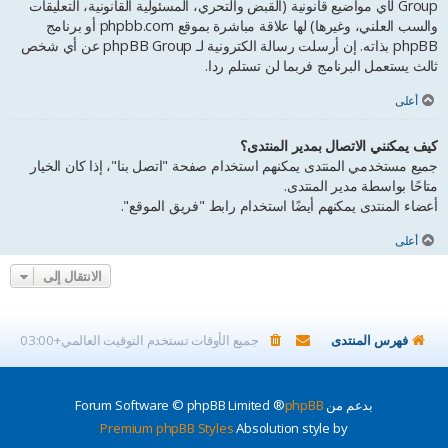
Group لأي مواضيع قانونية (القبض والتحري، المسئولية القانونية، التعليقات
والسب العلني، وغيرها) لها علاقة مباشرة بموقع phpbb.com أو برنامج
phpBB بذاته. إن أرسلت رسالة الكترونية لـ phpBB Group عن أي شخص
ثالث يستعمل البرنامج فربما لن تستلم ردا.
أعلى
كيف يمكنني الاتصال بمدير المنتدى؟
جميع مستخدمي المنتدى يمكنهم استخدام صفحة "اتصل بنا"، إذا كان الخيار
متاحًا بواسطة مدير المنتدى.
أعضاء المنتدى يمكنهم أيضًا استخدام رابط "فريق الموقع".
أعلى
الانتقال إلى
فهرس المنتدى
جميع الأوقات تستخدم
التوقيت العالمي+03:00
بدعم من
phpBB
® Forum Software © phpBB Limited
Premium phpBB Styles
Absolution style by