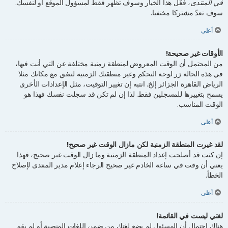
في المنتدى
، فعَّل هذا الخيار وسوف تظهر فقط لمسؤول الموقع أو لنفسك.
سوف تعدّ مشتركا مختفيا.
أعلى
الأوقات غير صحيحة!
من المحتمل أن الوقت المعروض لمنطقة زمنية مختلفة عن التي أنت فيها،
في هذه الحالة زر لوحة التحكم وغير منطقتك الزمنية لتتفق مع مكانك مثلا
الرياض القاهرة الجزائر إلخ. انتبه إن تغيير التوقيت، مثل الإعدادات الأخرى
يسمح بتغييرها للمسجلين فقط. لذا إن لم تكن قد سجلت نفسك فهذا هو
الوقت المناسب.
أعلى
لقد غيرت المنطقة الزمنية لكن مازال الوقت غير صحيح!
إن كنت قد أصلحت إعداد المنطقة الزمنية وما زال الوقت غير صحيح، فهذا
يعني أن وقت في ساعة الخادم غير صحيح الرجاء إعلام مدير المنتدى لإصلاح
الخطأ.
أعلى
لغتي ليست في القائمة!
هناك احتمال أن المسئول لم يضع لغتك من ضمن اللغات المنصبة أو لم يقم