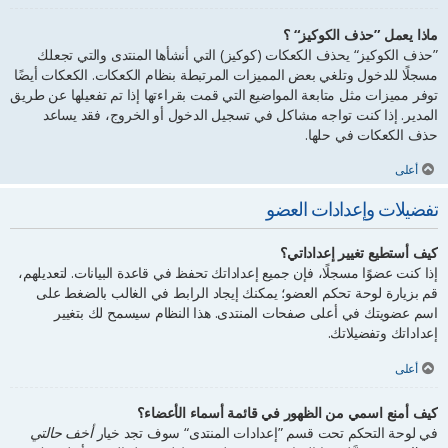
ماذا يعمل ”حذف الكوكيز“ ؟
”حذف الكوكيز“ يحذف الكعكات (كوكيز) التي أنشأها المنتدى والتي تجعلك
مسجلًا للدخول وتلغي بعض المميزات المرتبطة بنظام الكعكات. الكعكات أيضًا
توفر مميزات مثل متابعة المواضيع التي قمت بقراءتها إذا تم تفعيلها عن طريق
المدير. إذا كنت تواجه مشاكل في تسجيل الدخول أو الخروج، فقد يساعد
حذف الكعكات في حلها.
أعلى
تفضيلات وإعدادات العضو
كيف أستطيع تغيير إعداداتي؟
إذا كنت عضوًا مسجلًا، فإن جميع إعداداتك تحفظ في قاعدة البيانات. لتعديلهم،
قم بزيارة لوحة تحكم العضو؛ يمكنك إيجاد الرابط في الغالب بالضغط على
اسم عضويتك في أعلى صفحات المنتدى. هذا النظام سيسمح لك بتغيير
إعداداتك وتفضيلاتك.
أعلى
كيف أمنع اسمي من الظهور في قائمة أسماء الأعضاء؟
في لوحة التحكم تحت قسم ”إعدادات المنتدى“ سوف تجد خيار
أخف حالتي