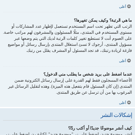
أعلى
ما هي الرتبة؟ وكيف يمكن تغييرها؟
الرتب التي تظهر تحت اسم المستخدم تستعمل لإظهار عدد المشاركات أو
مستوى المستخدم في المنتدى، مثلًا المسئولون والمشرفون لهم مراتب خاصة.
على العموم أنت لا تستطيع تغيير كلمات الرتبة لديك التي يتم وضعها عبر
مسؤول المنتدى، أرجوك لا تسئ استغلال المنتدى بإرسال رسائل أو مواضيع
فارغة لزيادة رتبتك، قد تجد المسئول أو المشرف يقلل من رتبك.
أعلى
عندما اضغط على بريد شخص ما يطلب مني الدخول؟
الأعضاء المسجلون فقط لهم القدرة على إرسال رسائل الكترونية ضمن
المنتدى (إن كان المسئول قام بتفعيل هذه الميزة). وهذه لتقليل الرسائل غير
المرغوب بها من أن ترسل عن طريق المنتدى.
أعلى
إشكالات النشر
كيف أنشر موضوعًا جديدًا أو أكتب ردًا؟
لنشر موضوع جديد، اضغط على زر "موضوع جديد". لكتابة رد، اضغط على زر