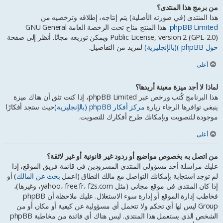
من برمج هذا المنتدى؟
هذا المنتدى (في صورته الأصلية) يتم إنتاجه، إطلاقه وترخصيه من
phpBB Limited
. هذا المنتج متاح تحت الرخصة العامة GNU General
Public License, version 2 (GPL-2.0) ويمكن توزيعه مجانًا. أنظر إلى صفحة
حول phpBB )(بالإنجليزية)
لمزيد من التفاصيل.
أعلى
لماذا لا أجد ميزة معينة أريدها؟
هذا البرنامج كُتب ورخص عبر phpBB Limited، إذا كنت تثق أن هناك ميزة
ينبغي توافرها الرجاء زيارة
مركز أفكار phpBB (بالإنجليزية)
حيث ستجد أفكارًا
موجودة للتصويت وبإمكانك طرح أفكارك للتصويت.
أعلى
من اتصل به بخصوص مواضيع أو ردود غير قانونية أو غير لائقة؟
عليك مراسلة أحد مسؤولي المنتدى المسرودين في قائمة فريق الموقع، إذا
لم توجد استجابة بإمكانك التواصل مع مالك النطاق (اعمل
بحث عن المالك
) أو
إذا كان المنتدى في موقع مجاني (مثل yahoo، free.fr، f2s.com، وغيرها)،
فخاطب إدارة الموقع أو إدارة سوء الاستغلال. عليك ملاحظة أن phpBB
Group ليس لها أي تحكم ولا تتحمل أي مسؤولية عن كيفية أو مكان أو من
الشخص الذي يستعمل هذا المنتدى. ليس هناك أي فائدة من مخاطبة phpBB