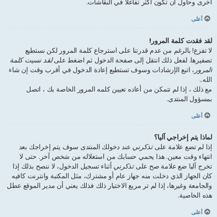
أخرى وحاول أن تكون أكثر تفاعلا في النقاشات.
أعلى
لقد فقدت كلمة المرور!
لا تفزع! بالرغم من عدم قدرتنا على استرجاع كلمة المرور لكن نستطيع
تصفيرها. لفعل ذلك انتقل إلى صفحة الدخول ثم اضغط على
لقد نسيت كلمة
المرور
، اتبع الإرشادات وسوف تستطيع إعادة الدخول في أقرب وقت إن شاء
الله..
مع ذلك ، إذا لم تتمكن من أعاده تعيين كلمه المرور الخاصة بك ، اتصل
بمسؤول المنتدى.
أعلى
لماذا يتم إخراجي آليا؟
إذا لم تضع علامة على
تذكرني
عند دخولك المنتدى سوف يتم إخراجك بعد
انتهاء وقت معين. هذا يحمي حسابك من استغلاله من شخص آخر. حتى لا
تخرج آليا ضع علامة صح على
تذكرني
أثناء تسجيل الدخول، لا ننصح بذلك إذا
كان الجهاز الذي دخلت منه جهاز عام أو مشترك، مثل المكتبة وانترنت كافيه
والجامعة وغيرها، إذا لم تر مربع الاختيار ذلك فذلك يعني أن مدير الموقع عطل
هذه الخاصية.
أعلى