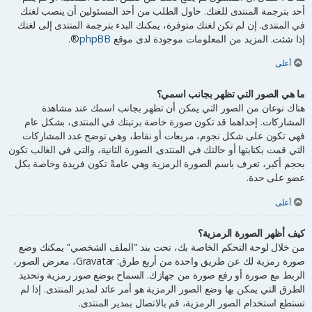
أحد بترجمة المنتدى للغتك. حاول الطلب من أحد المسئولين أن ينصب لغتك
في المنتدى. إن لم تكن لغتك متوفرة، يمكنك البدء بترجمة المنتدى إلى لغتك
إذا شئت. المزيد من المعلومات موجودة لدى موقع
phpBB
®.
أعلى
ما هي الصور التي تظهر بجانب اسمي؟
هناك نوعان من الصور التي يمكن أن تظهر بجانب اسمك عند مشاهدة
المشاركات. إحداهما قد تكون صورة خاصة برتبتك في المنتدى، بشكل عام
فهي تكون على شكل نجوم، مربعات أو نقاط، وهي توضح عدد المشاركات
التي قمت بكتابتها أو حالتك في المنتدى. الصورة الثانية، والتي في الغالب تكون
بحجم أكبر، تعرف باسم الصورة الرمزية وهي عامةً تكون فريدة وخاصة بكل
عضو على حدة.
أعلى
كيف أظهر الصورة الرمزية؟
من خلال لوحة التحكم الخاصة بك، تحت بند "الملف الشخصي" يمكنك وضع
صورة رمزية لك عن طريق واحدة من أربع طرق: Gravatar، معرض الصور،
الربط مع صورة أو رفع صورة من جهازك. السماح بوضع صور رمزية وتحديد
الطرق التي يمكن بها وضع الصور الرمزية هو أمر عائد لمدير المنتدى. إذا لم
تستطع استخدام الصور الرمزية، قم بالاتصال بمدير المنتدى.