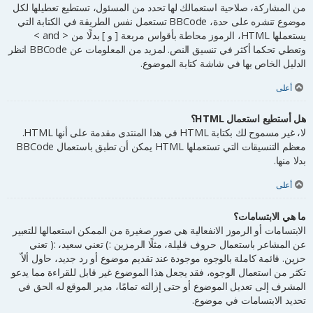
من المشاركة، صلاحية استعمالك لها تحدد من المسئول، تستطيع تعطيلها لكل
موضوع تنشره على حدة، BBCode تستعمل نفس الطريقة في الكتابة التي
يستعملها HTML، الرموز محاطة بأقواس مربعة [ و ] بدلًا من < and >
وتعطي تحكما أكثر في تنسيق النص. لمزيد من المعلومات عن BBCode انظر
الدليل الخاص بها في شاشة كتابة الموضوع.
أعلى
هل أستطيع استعمال HTML؟
لا، غير مسموح لك بكتابة HTML في هذا المنتدى مقدمة على أنها HTML.
معظم التنسيقات التي تستعملها HTML يمكن أن تطبق باستعمال BBCode
بدلا منها.
أعلى
ما هي الابتسامات؟
الابتسامات أو الرموز الانفعالية هي صور صغيرة من الممكن استعمالها للتعبير
عن المشاعر باستعمال حروف قليلة، مثلًا الرمزين :) تعني سعيد، :( تعني
حزين. قائمة كاملة بالوجوه موجودة عند تقديم موضوع أو رد جديد، حاول ألاّ
تكثر من استعمال الوجوه، فقد يجعل هذا الموضوع غير قابل للقراءة مما يدعو
المشرف إلى تعديل الموضوع أو حتى إزالته تمامًا، مدير الموقع له الحق في
تحديد الابتسامات في موضوع.