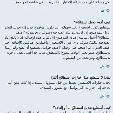
لكل رسالة على حده بإزالة الاختيار الخاص بذلك في شاشة الموضوع).
أعلى
كيف أقوم بعمل استطلاع؟
تستطيع تكوين استطلاع بكل سهولة، عند تكوين موضوع جديد (أو تعديل النشر
الأول للموضوع، إن كانت لك تلك الصلاحية) سوف ترى نموذج ”أضف
استطلاع“ أسفل شاشة إضافة الموضوع (إن لم ترَ هذه الإضافة قد لا يكون لك
الصلاحية لذلك). سوف ترى عنوان الاستطلاع واختيارين إضافيين (لإضافة اختيار
أضف السؤال ثم اضغط على وصلة ”أضف جواب“. تستطيع أن تضع وقتا زمنيا
للاستطلاع، صفر تعني الوقت مفتوح للاستطلاع. هناك حد أقصى لعدد الأجوبة
للاستطلاع، وهو يحدد من المسئول.
أعلى
لماذا لا أستطيع عمل خيارات استطلاع أكثر؟
تحديد خيارات الاستطلاع يضبط من قبل مسؤول المنتدى، إذا كنت تظن أنك
بحاجة إلى خيارات أكثر تواصل مع مسؤول المنتدى.
أعلى
كيف أستطيع تعديل استطلاع ما أو إلغاءه؟
كما هو الحال بالنسبة للمواضيع، الشخص الذي وضع الاستطلاع هو الوحيد الذي