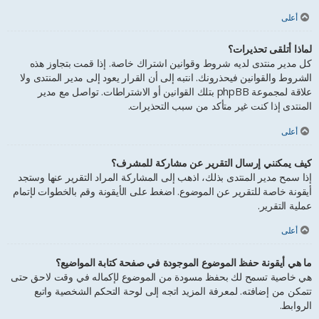
أعلى
لماذا أتلقى تحذيرات؟
كل مدير منتدى لديه شروط وقوانين اشتراك خاصة. إذا قمت بتجاوز هذه
الشروط والقوانين فيحذرونك. انتبه إلى أن القرار يعود إلى مدير المنتدى ولا
علاقة لمجموعة phpBB بتلك القوانين أو الاشتراطات. تواصل مع مدير
المنتدى إذا كنت غير متأكد من سبب التحذيرات.
أعلى
كيف يمكنني إرسال التقرير عن مشاركة للمشرف؟
إذا سمح مدير المنتدى بذلك، اذهب إلى المشاركة المراد التقرير عنها وستجد
أيقونة خاصة للتقرير عن الموضوع. اضغط على الأيقونة وقم بالخطوات لإتمام
عملية التقرير.
أعلى
ما هي أيقونة حفظ الموضوع الموجودة في صفحة كتابة المواضيع؟
هي خاصية تسمح لك بحفظ مسودة من الموضوع لإكماله في وقت لاحق حتى
تتمكن من إضافته. لمعرفة المزيد اتجه إلى لوحة التحكم الشخصية واتبع
الروابط.