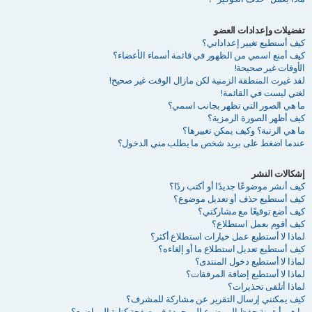
تفضيلات وإعدادات العضو
كيف أستطيع تغيير إعداداتي؟
كيف أمنع اسمي من الظهور في قائمة أسماء الأعضاء؟
الأوقات غير صحيحة!
لقد غيرت المنطقة الزمنية لكن مازال الوقت غير صحيح!
لغتي ليست في القائمة!
ما هي الصور التي تظهر بجانب اسمي؟
كيف أظهر الصورة الرمزية؟
ما هي الرتبة؟ وكيف يمكن تغييرها؟
عندما اضغط على بريد شخص ما يطلب مني الدخول؟
إشكالات النشر
كيف أنشر موضوعًا جديدًا أو أكتب ردًا؟
كيف أستطيع حذف أو تعديل موضوع؟
كيف أضع توقيعًا مع مشاركتي؟
كيف أقوم بعمل استطلاع؟
لماذا لا أستطيع عمل خيارات استطلاع أكثر؟
كيف أستطيع تعديل استطلاع ما أو إلغاءه؟
لماذا لا أستطيع دخول المنتدى؟
لماذا لا أستطيع إضافة المرفقات؟
لماذا أتلقى تحذيرات؟
كيف يمكنني إرسال التقرير عن مشاركة للمشرف؟
ما هي أيقونة حفظ الموضوع الموجودة في صفحة كتابة المواضيع؟