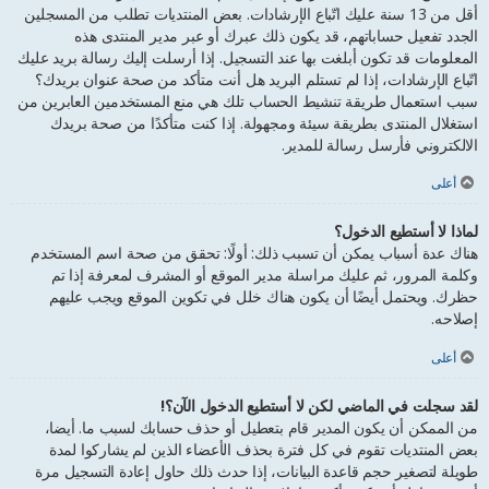
أقل من 13 سنة عليك اتّباع الإرشادات. بعض المنتديات تطلب من المسجلين
الجدد تفعيل حساباتهم، قد يكون ذلك عبرك أو عبر مدير المنتدى هذه
المعلومات قد تكون أبلغت بها عند التسجيل. إذا أرسلت إليك رسالة بريد عليك
اتّباع الإرشادات، إذا لم تستلم البريد هل أنت متأكد من صحة عنوان بريدك؟
سبب استعمال طريقة تنشيط الحساب تلك هي منع المستخدمين العابرين من
استغلال المنتدى بطريقة سيئة ومجهولة. إذا كنت متأكدًا من صحة بريدك
الالكتروني فأرسل رسالة للمدير.
أعلى
لماذا لا أستطيع الدخول؟
هناك عدة أسباب يمكن أن تسبب ذلك: أولًا: تحقق من صحة اسم المستخدم
وكلمة المرور، ثم عليك مراسلة مدير الموقع أو المشرف لمعرفة إذا تم
حظرك. ويحتمل أيضًا أن يكون هناك خلل في تكوين الموقع ويجب عليهم
إصلاحه.
أعلى
لقد سجلت في الماضي لكن لا أستطيع الدخول الآن؟!
من الممكن أن يكون المدير قام بتعطيل أو حذف حسابك لسبب ما. أيضا،
بعض المنتديات تقوم في كل فترة بحذف الأعضاء الذين لم يشاركوا لمدة
طويلة لتصغير حجم قاعدة البيانات، إذا حدث ذلك حاول إعادة التسجيل مرة