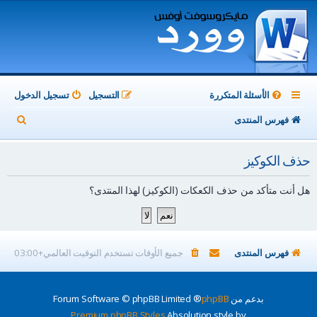
الأسئلة المتكررة
التسجيل
تسجيل الدخول
ب
فهرس المنتدى
ح
حذف الكوكيز
ث
هل أنت متأكد من حذف الكعكات (الكوكيز) لهذا المنتدى؟
فهرس المنتدى
جميع الأوقات تستخدم
التوقيت العالمي+03:00
بدعم من
phpBB
® Forum Software © phpBB Limited
Premium phpBB Styles
Absolution style by