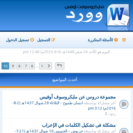
الأسئلة المتكررة
التسجيل
تسجيل الدخول
اليوم هو الأحد 26 صفر 1448هـ (9-8-2026م) 12:48 pm
صفحة
10
من
10
10
9
8
7
6
1
السابق
…
أحدث المواضيع
مجموعة دروس عن مايكروسوف أوفيس
آخر مشاركة بواسطة
انسان طموح
«
الثلاثاء 28 شوال 1437هـ (2-8-
2016م) 3:12 pm
ردود:
2
مشكلة فى تشكيل الكلمات في الإعراب
آخر مشاركة بواسطة
خربوش
«
الخميس 16 شوال 1437هـ (21-7-