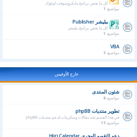
كل ما يخص برنامج مايكروسوفت اوتلوك
مواضيع:
1
ببليشر Publisher
كل ما يخص برنامج ببليشر
مواضيع:
1
VBA
مواضيع:
3
خارج الأوفيس
شئون المنتدى
مواضيع:
8
تطوير منتديات phpBB
في هذا القسم تجد مقالات وسكربتات لدعم منتديات phpBB
مواضيع:
13
دعم التقويم الهجري Hijri Calendar