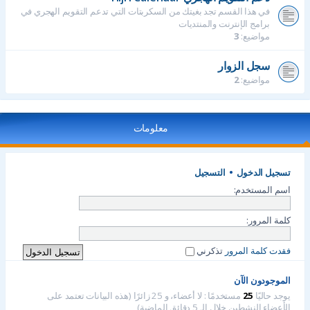
في هذا القسم تجد بغيتك من السكربتات التي تدعم التقويم الهجري في
برامج الإنترنت والمنتديات
مواضيع:
3
سجل الزوار
مواضيع:
2
معلومات
تسجيل الدخول
•
التسجيل
اسم المستخدم:
كلمة المرور:
فقدت كلمة المرور
تذكرني
الموجودون الآن
يوجد حاليًا
25
مستخدمًا : لا أعضاء، و 25 زائرًا (هذه البيانات تعتمد على
الأعضاء النشطين خلال الـ 5 دقائق الماضية)