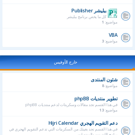
ببليشر Publisher
كل ما يخص برنامج ببليشر
مواضيع:
1
VBA
مواضيع:
3
خارج الأوفيس
شئون المنتدى
مواضيع:
8
تطوير منتديات phpBB
في هذا القسم تجد مقالات وسكربتات لدعم منتديات phpBB
مواضيع:
13
دعم التقويم الهجري Hijri Calendar
في هذا القسم تجد بغيتك من السكربتات التي تدعم التقويم الهجري في
برامج الإنترنت والمنتديات