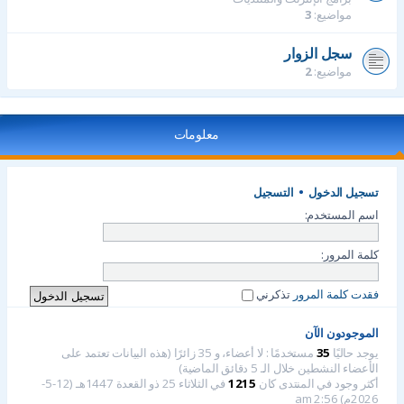
مواضيع:
3
سجل الزوار
مواضيع:
2
معلومات
تسجيل الدخول
•
التسجيل
اسم المستخدم:
كلمة المرور:
فقدت كلمة المرور
تذكرني
الموجودون الآن
يوجد حاليًا
35
مستخدمًا : لا أعضاء، و 35 زائرًا (هذه البيانات تعتمد على
الأعضاء النشطين خلال الـ 5 دقائق الماضية)
أكثر وجود في المنتدى كان
1215
في الثلاثاء 25 ذو القعدة 1447هـ (12-5-
2026م) 2:56 am