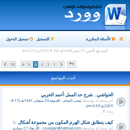
الأسئلة المتكررة
التسجيل
تسجيل الدخول
اليوم هو الاثنين 27 صفر 1448هـ (10-8-2026م) 6:22 am
صفحة
4
من
10
10
6
5
4
3
2
1
السابق
التالي
…
أحدث المواضيع
الحواشي... شرح حد الممل-أحمد الحربي
آخر مشاركة بواسطة
محب الشام
«
الجمعة 24 شعبان 1441هـ (17-4-
2020م) 4:59 pm
ردود:
2
كيف يتطابق شكل الهرم المكون من مجموعة أشكال
آخر مشاركة بواسطة
ssaqqar@hotmail.com
«
الأربعاء 27 جمادى