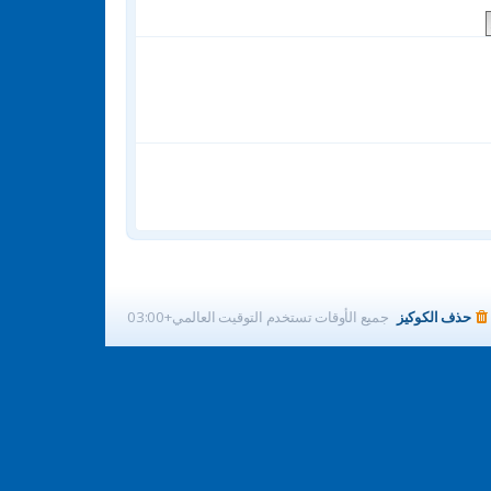
ر
ك
ة
حذف الكوكيز
جميع الأوقات تستخدم
التوقيت العالمي+03:00