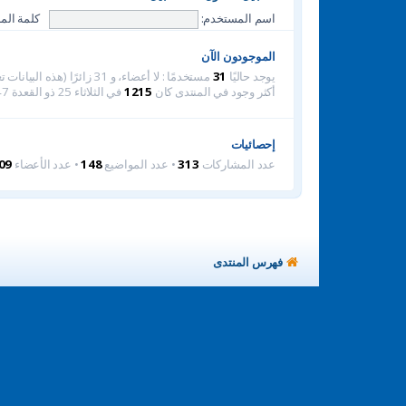
اسم المستخدم:
كلمة المر
الموجودون الآن
يوجد حاليًا
31
مستخدمًا : لا أعضاء، و 31 زائرًا (هذه البيانات تعتمد على الأعضاء النشطين خلال الـ 5 دقائق الماضية)
أكثر وجود في المنتدى كان
1215
في الثلاثاء 25 ذو القعدة 1447هـ (12-5-2026م) 2:56 am
إحصائيات
عدد المشاركات
313
• عدد المواضيع
148
• عدد الأعضاء
09
فهرس المنتدى