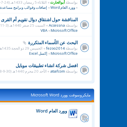
بواسطة
أبوالحارث
» الثلاثاء 5 رمضان 1433هـ (24-7-2012م) 3:37 pm » في
»
وورد العام Word
»
إضافات وقوالب وبرامج مساعدة
المناقشة حول اشتقاق دوال تقويم أم القرى للـVBA من دوال أ
بواسطة
Accessna
» السبت 25 صفر 1440هـ (3-11-2018م) 11:49 pm » في
VBA
»
Microsoft Office
البحث عن الأسماء المتكررة
بواسطة
fezoo2014
» الخميس 29 ذو الحجة 1435هـ (23-10-2014م) 10:17 am » في
Microsoft Office
»
إكسل Excel
افضل شركة انشاء تطبيقات موبايل
بواسطة
atiafcom
» الأحد 20 محرم 1440هـ (30-9-2018م) 1:07 pm » في
مايكروسوفت وورد Microsoft Word
وورد العام Word