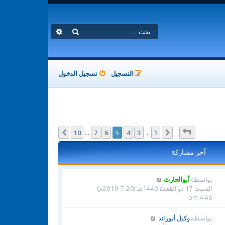
بحث
بحث متقدم
التسجيل
تسجيل الدخول
صفحة
5
من
10
10
7
6
5
4
3
1
السابق
التالي
…
…
آخر مشاركة
بواسطة
أبوالحارث
السبت 17 ذو القعدة 1440هـ (20-7-2019م)
4:46 pm
بواسطة
وكيل أبورائد