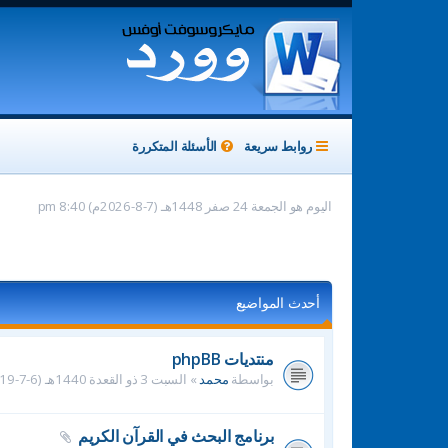
روابط سريعة
الأسئلة المتكررة
اليوم هو الجمعة 24 صفر 1448هـ (7-8-2026م) 8:40 pm
أحدث المواضيع
منتديات phpBB
بواسطة
محمد
» السبت 3 ذو القعدة 1440هـ (6-7-2019م) 3:03 am » في
برنامج البحث في القرآن الكريم