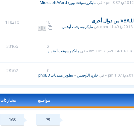
مايكروسوفت وورد Microsoft Word
خرى
118216
10
مايكروسوفت أوفس
2
1
33166
2
مايكروسوفت أوفس
28762
0
خارج الأوفيس
»
تطوير منتديات phpBB
مواضيع
مشاركات
168
79