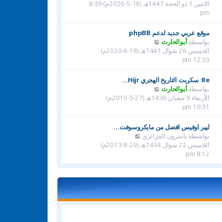
ا
الاثنين 1 ذو الحجة 1447هـ (18-5-2026م) 8:39
ك
ه
pm
ة
د
آ
موقع عربي جديد لدعم phpBB
خ
ش
بواسطة
أبوالحارث
ر
ا
الخميس 26 شوال 1441هـ (18-6-2020م)
م
ه
12:33 pm
ش
د
ا
آ
Re: سكربت التاريخ الهجري Hijr…
ر
خ
ش
بواسطة
أبوالحارث
ك
ر
ا
الأربعاء 9 شعبان 1436هـ (27-5-2015م)
ة
م
ه
10:31 pm
ش
د
ا
آ
ليبر اوفيس افضل من مايكروسوفت…
ر
خ
ش
بواسطة
ياسرون الجزائري
ك
ر
ا
الخميس 22 شوال 1434هـ (29-8-2013م)
ة
م
ه
8:12 pm
ش
د
ا
آ
ر
خ
ك
ر
ة
م
ش
ا