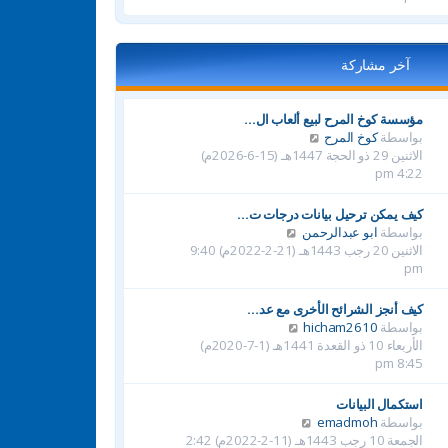
د
آ
خ
آخر مشاركة
ر
م
ش
مؤسسة كوخ المرح لبيع ألعاب ال…
ا
ش
بواسطة
كوخ المرح
ر
ا
الاثنين 29 ذو الحجة 1447هـ (15-6-2026م)
ك
ه
4:22 pm
ة
د
آ
كيف يمكن ترحيل بيانات درجات ت…
خ
ش
بواسطة
ابو عبدالرحمن
ر
ا
الاثنين 20 رجب 1443هـ (21-2-2022م) 9:40
م
ه
pm
ش
د
ا
آ
كيف أنجز الشرائح الأخرى مع عد…
ر
خ
ش
بواسطة
hicham2610
ك
ر
ا
الأربعاء 10 ذو القعدة 1441هـ (1-7-2020م)
ة
م
ه
8:45 pm
ش
د
ا
آ
استكمال البيانات
ر
خ
ش
بواسطة
emadmoh
ك
ر
ا
الجمعة 10 رجب 1443هـ (11-2-2022م) 2:42
ة