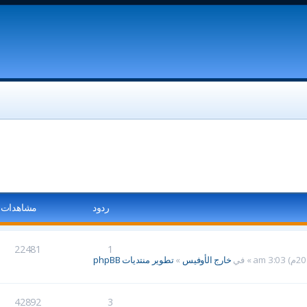
ردود
مشاهدات
22481
1
خارج الأوفيس
»
تطوير منتديات phpBB
42892
3