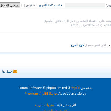
ور:
فقدت كلمة المرور
|
تذكرني
2
• آخر عضو مسجل
كوخ المرح
اتصل بنا
بدعم من
phpBB
® Forum Software © phpBB Limited
Premium phpBB Styles
Absolution style by
الترجمة برعاية
المنتديات العربية
الخصوصية
|
الشروط