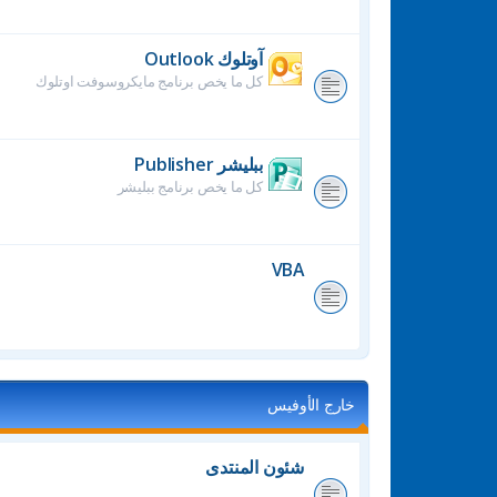
آوتلوك Outlook
كل ما يخص برنامج مايكروسوفت اوتلوك
ببليشر Publisher
كل ما يخص برنامج ببليشر
VBA
خارج الأوفيس
شئون المنتدى