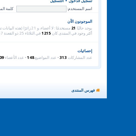
تسجيل الدخول
•
التسجيل
اسم المستخدم:
كلمة المر
الموجودون الآن
يوجد حاليًا
21
مستخدمًا : لا أعضاء، و 21 زائرًا (هذه البيانات تعتمد على الأعضاء النشطين خلال الـ 5 دقائق الماضية)
أكثر وجود في المنتدى كان
1215
في الثلاثاء 25 ذو القعدة 1447هـ (12-5-2026م) 2:56 am
إحصائيات
عدد المشاركات
313
• عدد المواضيع
148
• عدد الأعضاء
09
فهرس المنتدى