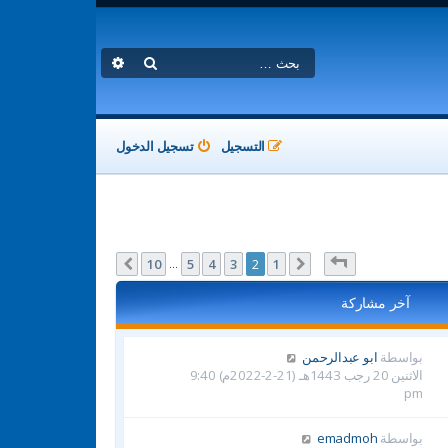
بحث
بحث متقدم
التسجيل
تسجيل الدخول
صفحة
2
من
10
10
5
4
3
2
1
السابق
التالي
…
آخر مشاركة
بواسطة
ابو عبدالرحمن
الاثنين 20 رجب 1443هـ (21-2-2022م) 9:40
pm
بواسطة
emadmoh