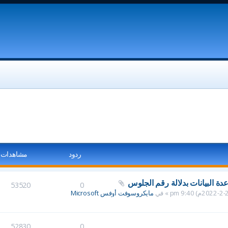
ردود
مشاهدات
دة البيانات بدلالة رقم الجلوس
53520
0
مايكروسوفت أوفس Microsoft
52830
0