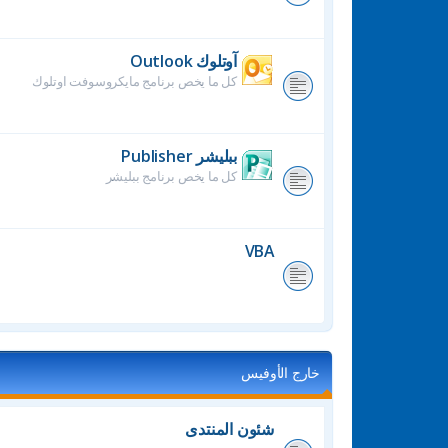
آوتلوك Outlook
كل ما يخص برنامج مايكروسوفت اوتلوك
ببليشر Publisher
كل ما يخص برنامج ببليشر
VBA
خارج الأوفيس
شئون المنتدى