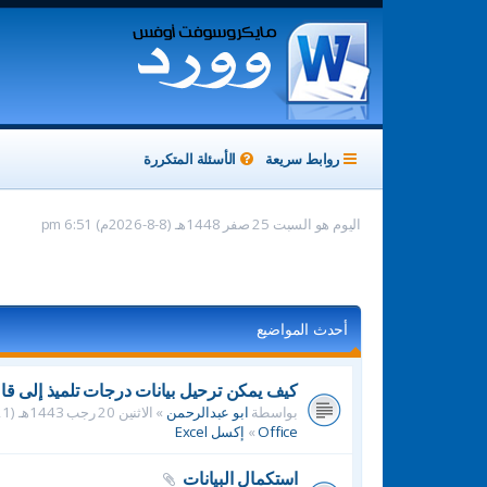
روابط سريعة
الأسئلة المتكررة
اليوم هو السبت 25 صفر 1448هـ (8-8-2026م) 6:51 pm
أحدث المواضيع
كيف يمكن ترحيل بيانات درجات تلميذ إلى قاع
بواسطة
ابو عبدالرحمن
» الاثنين 20 رجب 1443هـ (21-2-2022م) 9:40 pm » في
Office
»
إكسل Excel
استكمال البيانات