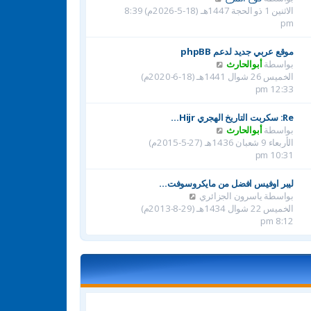
ا
الاثنين 1 ذو الحجة 1447هـ (18-5-2026م) 8:39
ك
ه
pm
ة
د
آ
موقع عربي جديد لدعم phpBB
خ
ش
بواسطة
أبوالحارث
ر
ا
الخميس 26 شوال 1441هـ (18-6-2020م)
م
ه
12:33 pm
ش
د
ا
آ
Re: سكربت التاريخ الهجري Hijr…
ر
خ
ش
بواسطة
أبوالحارث
ك
ر
ا
الأربعاء 9 شعبان 1436هـ (27-5-2015م)
ة
م
ه
10:31 pm
ش
د
ا
آ
ليبر اوفيس افضل من مايكروسوفت…
ر
خ
ش
بواسطة
ياسرون الجزائري
ك
ر
ا
الخميس 22 شوال 1434هـ (29-8-2013م)
ة
م
ه
8:12 pm
ش
د
ا
آ
ر
خ
ك
ر
ة
م
ش
ا