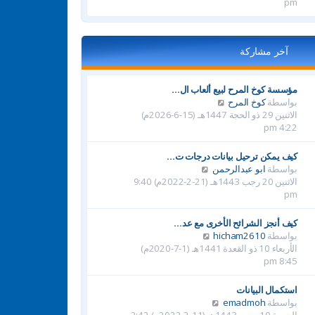
ه
pm
د
آ
خ
آخر مشاركة
ر
م
ش
مؤسسة كوخ المرح لبيع ألعاب ال…
ا
ش
بواسطة
كوخ المرح
ر
ا
الاثنين 29 ذو الحجة 1447هـ (15-6-2026م)
ك
ه
4:22 pm
ة
د
آ
كيف يمكن ترحيل بيانات درجات ت…
خ
ش
بواسطة
ابو عبدالرحمن
ر
ا
الاثنين 20 رجب 1443هـ (21-2-2022م) 9:40
م
ه
pm
ش
د
ا
آ
كيف أنجز الشرائح الأخرى مع عد…
ر
خ
ش
بواسطة
hicham2610
ك
ر
ا
الأربعاء 10 ذو القعدة 1441هـ (1-7-2020م)
ة
م
ه
8:45 pm
ش
د
ا
آ
استكمال البيانات
ر
خ
ش
بواسطة
emadmoh
ك
ر
ا