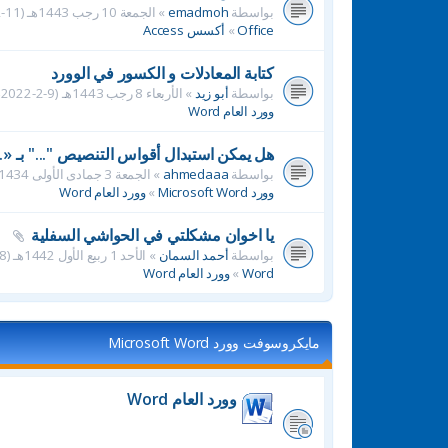
بواسطة
emadmoh
» الجمعة 10 رجب 1443هـ (11-2-2022م) 2:42 pm » في
Office
»
أكسس Access
كتابة المعادلات و الكسور في الوورد
بواسطة
أبو زيد
» الأربعاء 8 رجب 1443هـ (9-2-2022م) 11:48 pm » في
وورد العام Word
هل يمكن استبدال أقواس التنصيص "..." بـ «..
بواسطة
ahmedaaa
» الجمعة 3 جمادى الأولى 1434هـ (15-3-2013م) 6:55 pm » في
وورد Microsoft Word
»
وورد العام Word
يا اخوان مشكلتي في الحواشي السفلية
بواسطة
أحمد السمان
» الأحد 1 ربيع الأول 1442هـ (18-10-2020م) 5:23 pm » في
Word
»
وورد العام Word
مايكروسوفت وورد Microsoft Word
وورد العام Word