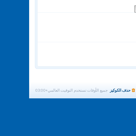
ر
ك
ة
حذف الكوكيز
جميع الأوقات تستخدم
التوقيت العالمي+03:00