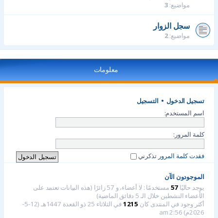
مواضيع:
3
سجل الزوار
مواضيع:
2
معلومات
تسجيل الدخول
•
التسجيل
اسم المستخدم:
كلمة المرور:
فقدت كلمة المرور
تذكرني
الموجودون الآن
يوجد حاليًا
57
مستخدمًا : لا أعضاء، و 57 زائرًا (هذه البيانات تعتمد على
الأعضاء النشطين خلال الـ 5 دقائق الماضية)
أكثر وجود في المنتدى كان
1215
في الثلاثاء 25 ذو القعدة 1447هـ (12-5-
2026م) 2:56 am