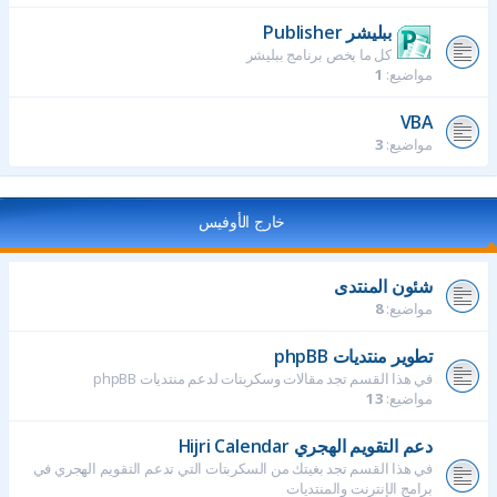
ببليشر Publisher
كل ما يخص برنامج ببليشر
مواضيع:
1
VBA
مواضيع:
3
خارج الأوفيس
شئون المنتدى
مواضيع:
8
تطوير منتديات phpBB
في هذا القسم تجد مقالات وسكربتات لدعم منتديات phpBB
مواضيع:
13
دعم التقويم الهجري Hijri Calendar
في هذا القسم تجد بغيتك من السكربتات التي تدعم التقويم الهجري في
برامج الإنترنت والمنتديات