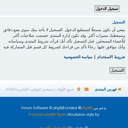
التسجيل
ينبغي أن تكون مسجلًا لتستطيع الدخول. التسجيل لا يأخذ منك سوى بضع دقائق
وسيعطيك مميزات أكثر. وقد تكون إدارة المنتدى خصصت صلاحيات أكثر
للأعضاء المسجلين. قبل التسجيل تأكد أنك قرأتَ شروط المنتدى وسياساته
وأنك موافق عليها. رجاءً تأكد من قراءتك لشروط كل قسم قبل المشاركة فيه
شروط الاستخدام
|
سياسة الخصوصية
التسجيل
فهرس المنتدى
جميع الأوقات تستخدم
التوقيت العالمي+03:00
بدعم من
phpBB
® Forum Software © phpBB Limited
Premium phpBB Styles
Absolution style by
الترجمة برعاية
المنتديات العربية