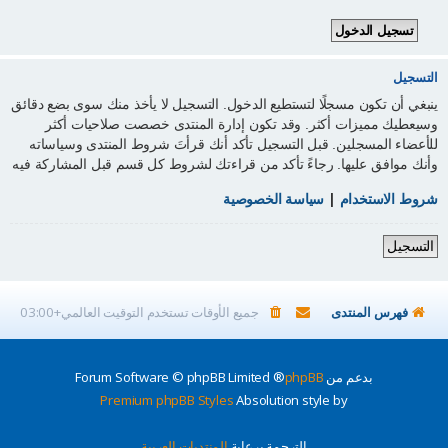
التسجيل
ينبغي أن تكون مسجلًا لتستطيع الدخول. التسجيل لا يأخذ منك سوى بضع دقائق
وسيعطيك مميزات أكثر. وقد تكون إدارة المنتدى خصصت صلاحيات أكثر
للأعضاء المسجلين. قبل التسجيل تأكد أنك قرأتَ شروط المنتدى وسياساته
وأنك موافق عليها. رجاءً تأكد من قراءتك لشروط كل قسم قبل المشاركة فيه
شروط الاستخدام
|
سياسة الخصوصية
التسجيل
فهرس المنتدى
جميع الأوقات تستخدم
التوقيت العالمي+03:00
بدعم من
phpBB
® Forum Software © phpBB Limited
Premium phpBB Styles
Absolution style by
الترجمة برعاية
المنتديات العربية