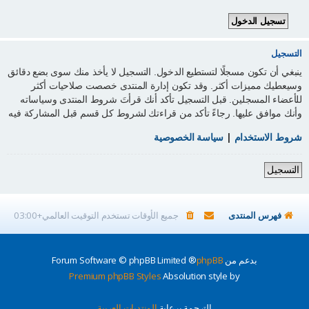
التسجيل
ينبغي أن تكون مسجلًا لتستطيع الدخول. التسجيل لا يأخذ منك سوى بضع دقائق
وسيعطيك مميزات أكثر. وقد تكون إدارة المنتدى خصصت صلاحيات أكثر
للأعضاء المسجلين. قبل التسجيل تأكد أنك قرأتَ شروط المنتدى وسياساته
وأنك موافق عليها. رجاءً تأكد من قراءتك لشروط كل قسم قبل المشاركة فيه
شروط الاستخدام
|
سياسة الخصوصية
التسجيل
فهرس المنتدى
جميع الأوقات تستخدم
التوقيت العالمي+03:00
بدعم من
phpBB
® Forum Software © phpBB Limited
Premium phpBB Styles
Absolution style by
الترجمة برعاية
المنتديات العربية