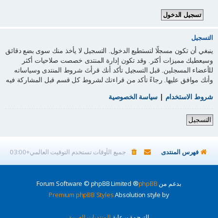
التسجيل
ينبغي أن تكون مسجلًا لتستطيع الدخول. التسجيل لا يأخذ منك سوى بضع دقائق
وسيعطيك مميزات أكثر. وقد تكون إدارة المنتدى خصصت صلاحيات أكثر
للأعضاء المسجلين. قبل التسجيل تأكد أنك قرأتَ شروط المنتدى وسياساته
وأنك موافق عليها. رجاءً تأكد من قراءتك لشروط كل قسم قبل المشاركة فيه
شروط الاستخدام
|
سياسة الخصوصية
التسجيل
فهرس المنتدى
جميع الأوقات تستخدم
التوقيت العالمي+03:00
بدعم من
phpBB
® Forum Software © phpBB Limited
Premium phpBB Styles
Absolution style by
الترجمة برعاية
المنتديات العربية