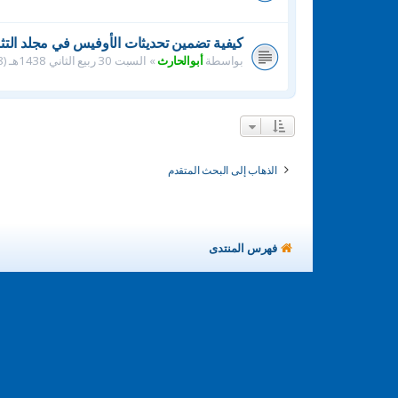
كيفية تضمين تحديثات الأوفيس في مجلد التث
بواسطة
أبوالحارث
»
السبت 30 ربيع الثاني 1438هـ (28-1-2017م) 7:35 am
الذهاب إلى البحث المتقدم
فهرس المنتدى