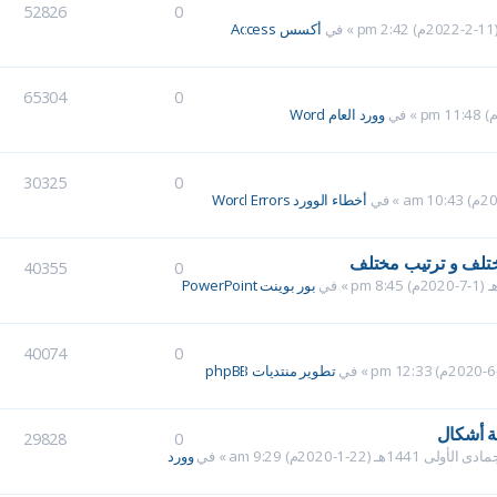
52826
0
» في
أكسس Access
65304
0
» في
وورد العام Word
30325
0
» في
أخطاء الوورد Word Errors
تلف و ترتيب مختلف
40355
0
» في
بور بوينت PowerPoint
40074
0
» في
تطوير منتديات phpBB
ة أشكال
29828
0
» في
وورد