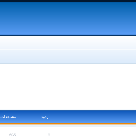
ردود
مشاهدات
685
0