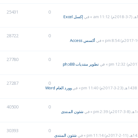
25431
0
» في
إكسل Excel
28722
0
» في
أكسس Access
27780
0
» في
تطوير منتديات phpBB
27287
0
» في
وورد العام Word
40500
0
» في
شئون المنتدى
30393
0
» في
شئون المنتدى