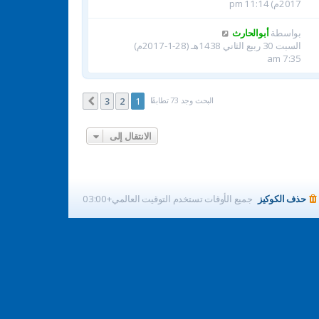
2017م) 11:14 pm
بواسطة
أبوالحارث
السبت 30 ربيع الثاني 1438هـ (28-1-2017م)
7:35 am
البحث وجد 73 تطابقًا
3
2
1
التالي
الانتقال إلى
حذف الكوكيز
جميع الأوقات تستخدم
التوقيت العالمي+03:00