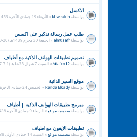
الاكسل
بواسطة
khwealeh
»
الأربعاء 19 جمادى الآخرة 1439هـ (7-3-2018م) 11:12 am
طلب عمل رسالة تذكير على اكسس
بواسطة
alm0safr
»
الجمعة 30 محرم 1439هـ (20-10-2017م) 8:54 pm
تصميم تطبيقات الهواتف الذكية مع أطياف
بواسطة
Atiafco12
»
السبت 7 شوال 1438هـ (1-7-2017م) 12:32 pm
موقع السير الذاتية
بواسطة
Randa Elkady
»
الخميس 24 جمادى الآخرة 1438هـ (23-3-2017م) 11:40 pm
مبرمج تطبيقات الهواتف الذكيه | أطياف
بواسطة
مصممه مواقع
»
الأربعاء 9 جمادى الآخرة 1438هـ (8-3-2017م) 2:39 pm
تطبيقات الايفون مع اطياف
بواسطة
مصممه مواقع
»
السبت 14 جمادى الأولى 1438هـ (11-2-2017م) 11:14 pm