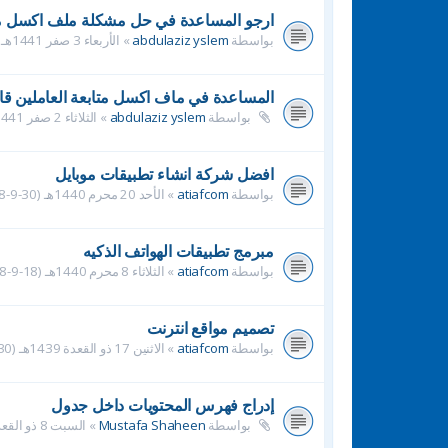
ارجو المساعدة في حل مشكلة ملف اكسل متا
بواسطة
abdulaziz yslem
»
الأربعاء 3 صفر 1441هـ (2-10-2019م) 4:56 pm
المساعدة في ماف اكسل متابعة العاملين قائ
بواسطة
abdulaziz yslem
»
الثلاثاء 2 صفر 1441هـ (1-10-2019م) 8:48 pm
افضل شركة انشاء تطبيقات موبايل
بواسطة
atiafcom
»
الأحد 20 محرم 1440هـ (30-9-2018م) 1:07 pm
مبرمج تطبيقات الهواتف الذكيه
بواسطة
atiafcom
»
الثلاثاء 8 محرم 1440هـ (18-9-2018م) 4:00 pm
تصميم مواقع انترنت
بواسطة
atiafcom
»
الاثنين 17 ذو القعدة 1439هـ (30-7-2018م) 3:37 pm
إدراج فهرس المحتويات داخل جدول
بواسطة
Mustafa Shaheen
»
السبت 8 ذو القعدة 1439هـ (21-7-2018م) 5:53 pm