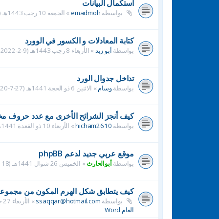
استكمال البيانات
بواسطة
emadmoh
»
الجمعة 10 رجب 1443هـ (11-2-2022م) 2:42 pm
كتابة المعادلات و الكسور في الوورد
بواسطة
أبو زيد
»
الأربعاء 8 رجب 1443هـ (9-2-2022م) 11:48 pm
تداخل جدوال الورد
بواسطة
وسام
»
الاثنين 6 ذو الحجة 1441هـ (27-7-2020م) 10:43 am
كيف أنجز الشرائح الأخرى مع عدد حروف مخ
بواسطة
hicham2610
»
الأربعاء 10 ذو القعدة 1441هـ (1-7-2020م) 8:45 pm
موقع عربي جديد لدعم phpBB
بواسطة
أبوالحارث
»
الخميس 26 شوال 1441هـ (18-6-2020م) 12:33 pm
كيف يتطابق شكل الهرم المكون من مجموع
بواسطة
ssaqqar@hotmail.com
»
الأربعاء 27 جمادى الأولى 1441هـ (22-1-2020م) 9:29 am
العام Word