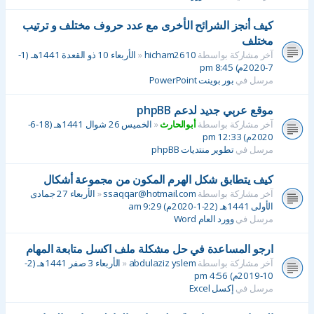
كيف أنجز الشرائح الأخرى مع عدد حروف مختلف و ترتيب
مختلف
آخر مشاركة بواسطة
hicham2610
«
الأربعاء 10 ذو القعدة 1441هـ (1-
7-2020م) 8:45 pm
مرسل في
بور بوينت PowerPoint
موقع عربي جديد لدعم phpBB
آخر مشاركة بواسطة
أبوالحارث
«
الخميس 26 شوال 1441هـ (18-6-
2020م) 12:33 pm
مرسل في
تطوير منتديات phpBB
كيف يتطابق شكل الهرم المكون من مجموعة أشكال
آخر مشاركة بواسطة
ssaqqar@hotmail.com
«
الأربعاء 27 جمادى
الأولى 1441هـ (22-1-2020م) 9:29 am
مرسل في
وورد العام Word
ارجو المساعدة في حل مشكلة ملف اكسل متابعة المهام
آخر مشاركة بواسطة
abdulaziz yslem
«
الأربعاء 3 صفر 1441هـ (2-
10-2019م) 4:56 pm
مرسل في
إكسل Excel