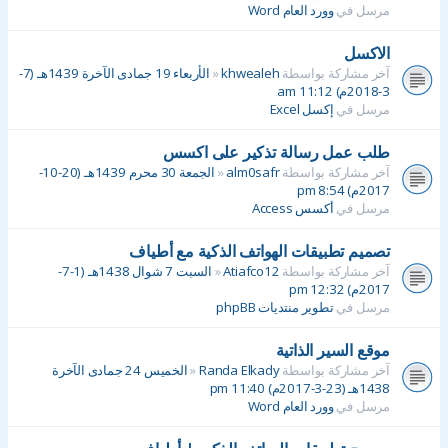
مرسل في
وورد العام Word
الاكسل
آخر مشاركة بواسطة
khwealeh
«
الأربعاء 19 جمادى الآخرة 1439هـ (7-
3-2018م) 11:12 am
مرسل في
إكسل Excel
طلب عمل رسالة تذكير على اكسس
آخر مشاركة بواسطة
alm0safr
«
الجمعة 30 محرم 1439هـ (20-10-
2017م) 8:54 pm
مرسل في
أكسس Access
تصميم تطبيقات الهواتف الذكية مع أطياف
آخر مشاركة بواسطة
Atiafco12
«
السبت 7 شوال 1438هـ (1-7-
2017م) 12:32 pm
مرسل في
تطوير منتديات phpBB
موقع السير الذاتية
آخر مشاركة بواسطة
Randa Elkady
«
الخميس 24 جمادى الآخرة
1438هـ (23-3-2017م) 11:40 pm
مرسل في
وورد العام Word