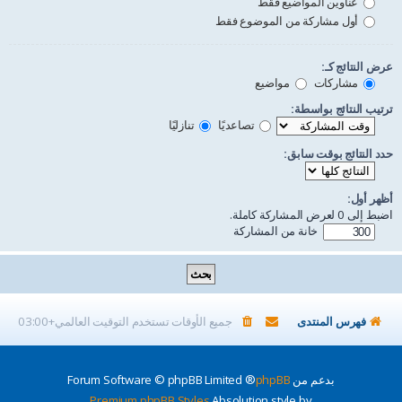
عناوين المواضيع فقط
أول مشاركة من الموضوع فقط
عرض النتائج كـ:
مشاركات
مواضيع
ترتيب النتائج بواسطة:
تصاعديًا
تنازليًا
حدد النتائج بوقت سابق:
أظهر أول:
اضبط إلى 0 لعرض المشاركة كاملة.
خانة من المشاركة
فهرس المنتدى
جميع الأوقات تستخدم
التوقيت العالمي+03:00
بدعم من
phpBB
® Forum Software © phpBB Limited
Premium phpBB Styles
Absolution style by