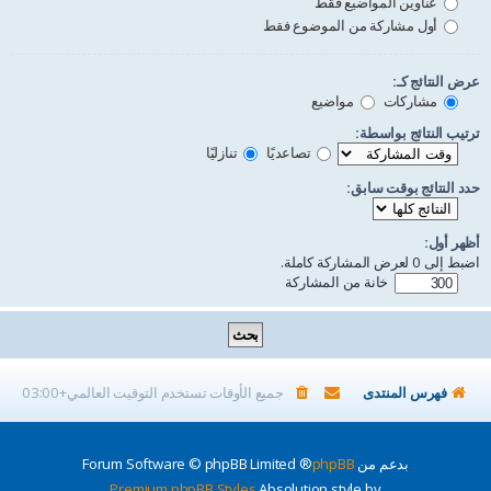
عناوين المواضيع فقط
أول مشاركة من الموضوع فقط
عرض النتائج كـ:
مشاركات
مواضيع
ترتيب النتائج بواسطة:
تصاعديًا
تنازليًا
حدد النتائج بوقت سابق:
أظهر أول:
اضبط إلى 0 لعرض المشاركة كاملة.
خانة من المشاركة
فهرس المنتدى
جميع الأوقات تستخدم
التوقيت العالمي+03:00
بدعم من
phpBB
® Forum Software © phpBB Limited
Premium phpBB Styles
Absolution style by