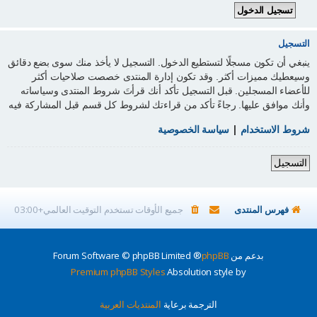
التسجيل
ينبغي أن تكون مسجلًا لتستطيع الدخول. التسجيل لا يأخذ منك سوى بضع دقائق
وسيعطيك مميزات أكثر. وقد تكون إدارة المنتدى خصصت صلاحيات أكثر
للأعضاء المسجلين. قبل التسجيل تأكد أنك قرأتَ شروط المنتدى وسياساته
وأنك موافق عليها. رجاءً تأكد من قراءتك لشروط كل قسم قبل المشاركة فيه
شروط الاستخدام
|
سياسة الخصوصية
التسجيل
فهرس المنتدى
جميع الأوقات تستخدم
التوقيت العالمي+03:00
بدعم من
phpBB
® Forum Software © phpBB Limited
Premium phpBB Styles
Absolution style by
الترجمة برعاية
المنتديات العربية