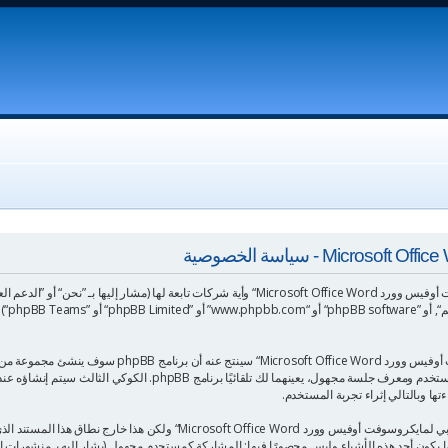
”et/bb
معلوماتك تجمع بطريقين، أولًا عبر تصفح ”الدعم العربي لما
المجلد المؤقت لمتصفح جهازك، أول كوكيين يحتويات على تعريف المستخدم وم
 ربما يكون أحد هذه الأشياء وليس محصورًا فيها: المشاركة كمستحدم مجهول (يشار إليه بـمنشور