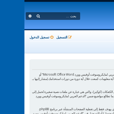
بحث
بحث متقدم
التسجيل
تسجيل الدخول
هذه الاتفاقية توضع تفاصيل كيف تستعمل ”الدعم العربي لمايكروسوفت أوفيس وورد Microsoft Office Word“ وأية شركات تابعة لها (مشار إليها بـ ”نحن“ أو ”الدعم العربي لمايكروسوفت أوفيس وورد Microsoft Office Word“ أو
https://www.msofficeword.n“) و phpBB (مشار إليها بـ ”هم“, أو ”phpBB software“ أو “www.phpbb.com” أو ”phpBB Limited“ أو ”phpBB Teams“) أية معلومات جُمعت خلال أية دورة من دورات استخدامك (مشار إليها بـ
يكروسوفت أوفيس وورد Microsoft Office Word“ سينتج عنه أن برنامج phpBB سوف ينشئ مجموعة من الكعكات (كوكيز)، والتي هي عبارة عن ملفات نصية صغيرة تُحمل إلى
عرف جلسة مجهول، يعينهما لك تلقائيًا برنامج phpBB. الكوكي الثالث سيتم إنشاؤه عندما تطالع مواضيع ضمن ”الدعم العربي لمايكروسوفت أوفيس وورد
وربما ننشئ كوكيات خارجة عن برنامج phpBB عند تصفح ”الدعم العربي لمايكروسوفت أوفيس وورد Microsoft Office Word“ ولكن هذا خارج نطاق هذا المستند الذي يهدف فقط إلى تغطية الصفحات المنشأة عبر برنامج phpBB.
ات المجهول) أو التسجيل في ”الدعم العربي لمايكروسوفت أوفيس وورد