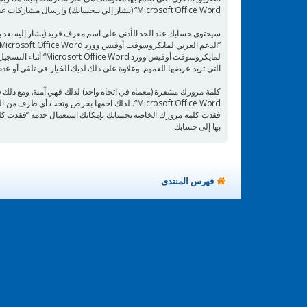
Microsoft Office Word“ (يشار إلي بـحسابك) وإرسال مشاركات عبرك بعد التسجيل وخلال تسجيل الدخول (يشار إليه بعد بـمشاركاتك).
سيحتوي حسابك عند الحد الأدنى على اسم معرف فريد (يشار إليه بعد ب
التي تريد عرضها للعموم. وعلاوة على ذلك لديك الخيار في تلقي أو عدم تلقي
كلمة مرورك مشفرة (معماه في اتجاه واحد) لذلك فهي آمنة. ومع ذلك
بها إلى حسابك.
فهرس المنتدى