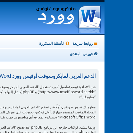
روابط سريعة
الأسئلة المتكررة
فهرس المنتدى
الدعم العربي لمايكروسوفت أوفيس وورد Microsoft Office Word - سياسة الخصوصية
”معلوماتك“).
Microsoft Office Word“ ويستخدم لمعرفة أي مواضيع قد قمت بقراءتها وبالتالي إثراء تجربة المستخدم.
الطريق الأخرى التي نجمع بها معلوماتك هي عبر ما ترسله إلينا. هذا