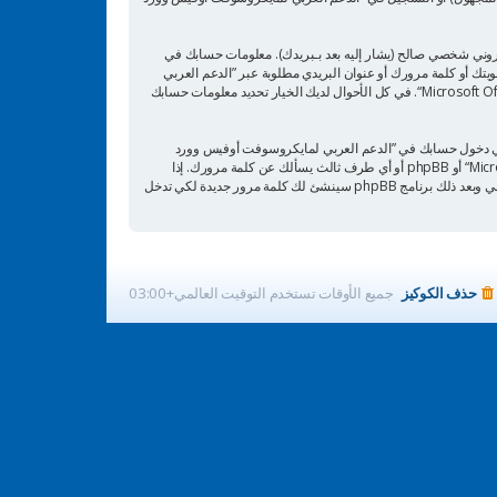
تروني شخصي صالح (يشار إليه بعد بـبريدك). معلومات حسابك في
لومات أخرى بخلاف اسم عضويتك أو كلمة مرورك أو عنوان البريدي مطلوبة عبر ”الدعم العربي
لمايكروسوفت أوفيس وورد Microsoft Office Word“ أثناء التسجيل هي إما إلزامية أو اختيارية بناء على تقدير ”الدعم العربي لمايكروسوفت أوفيس وورد Microsoft Office Word“. في كل الأحوال لديك الخيار تحديد معلومات حسابك
عني دخول حسابك في ”الدعم العربي لمايكروسوفت أوفيس وورد
Microsoft Office Word“، لذلك احمها بحرص وتحت أي ظرف من الظروف لا تعطها أحدًا لها علاقة بـ”الدعم العربي لمايكروسوفت أوفيس وورد Microsoft Office Word“ أو phpBB أو أي طرف ثالث يسألك عن كلمة مرورك. إذا
فقدت كلمة مرورك الخاصة بحسابك بإمكانك استعمال خدمة ”فقدت كلمة المرور“ المقدمة من برنامج phpBB. هذه العملية ستسألك عن اسم عضويتك وبريدك الإلكتروني وبعد ذلك برنامج phpBB سينشئ لك كلمة مرور جديدة لكي تدخل
حذف الكوكيز
جميع الأوقات تستخدم
التوقيت العالمي+03:00