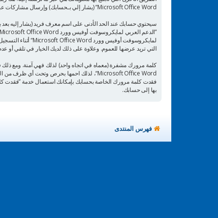
Microsoft Office Word“ (يشار إلي بـحسابك) وإرسال مشاركات عبرك بعد التسجيل وخلال تسجيل الدخول (يشار إليه بعد بـمشاركاتك).
سيحتوي حسابك عند الحد الأدنى على اسم معرف فريد (يشار إليه بعد ب
التي تريد عرضها للعموم. وعلاوة على ذلك لديك الخيار في تلقي أو عدم تلقي
كلمة مرورك مشفرة (معماه في اتجاه واحد) لذلك فهي آمنة. ومع ذلك
بها إلى حسابك.
فهرس المنتدى