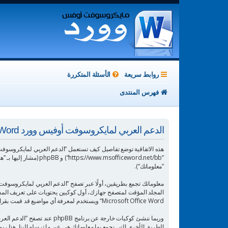
روابط سريعة
الأسئلة المتكررة
فهرس المنتدى
الدعم العربي لمايكروسوفت أوفيس وورد Microsoft Office Word - سياسة الخصوصية
”معلوماتك“).
Microsoft Office Word“ ويستخدم لمعرفة أي مواضيع قد قمت بقراءتها وبالتالي إثراء تجربة المستخدم.
الطريق الأخرى التي نجمع بها معلوماتك هي عبر ما ترسله إلينا. هذا