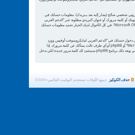
تروني شخصي صالح (يشار إليه بعد بـبريدك). معلومات حسابك في
لومات أخرى بخلاف اسم عضويتك أو كلمة مرورك أو عنوان البريدي مطلوبة عبر ”الدعم العربي
لمايكروسوفت أوفيس وورد Microsoft Office Word“ أثناء التسجيل هي إما إلزامية أو اختيارية بناء على تقدير ”الدعم العربي لمايكروسوفت أوفيس وورد Microsoft Office Word“. في كل الأحوال لديك الخيار تحديد معلومات حسابك
عني دخول حسابك في ”الدعم العربي لمايكروسوفت أوفيس وورد
Microsoft Office Word“، لذلك احمها بحرص وتحت أي ظرف من الظروف لا تعطها أحدًا لها علاقة بـ”الدعم العربي لمايكروسوفت أوفيس وورد Microsoft Office Word“ أو phpBB أو أي طرف ثالث يسألك عن كلمة مرورك. إذا
فقدت كلمة مرورك الخاصة بحسابك بإمكانك استعمال خدمة ”فقدت كلمة المرور“ المقدمة من برنامج phpBB. هذه العملية ستسألك عن اسم عضويتك وبريدك الإلكتروني وبعد ذلك برنامج phpBB سينشئ لك كلمة مرور جديدة لكي تدخل
حذف الكوكيز
جميع الأوقات تستخدم
التوقيت العالمي+03:00