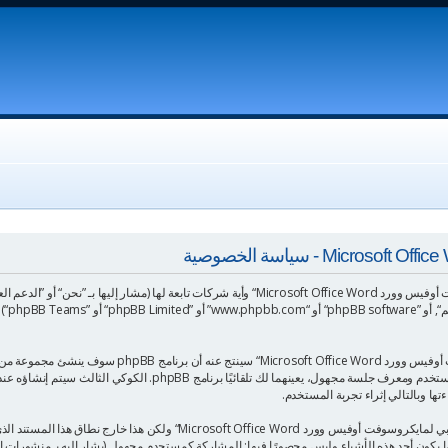
”et/bb
معلوماتك تجمع بطريقين، أولًا عبر تصفح ”الدعم العربي لما
المجلد المؤقت لمتصفح جهازك، أول كوكيين يحتويات على تعريف المستخدم وم
 ربما يكون أحد هذه الأشياء وليس محصورًا فيها: المشاركة كمستحدم مجهول (يشار إليه بـمنشور