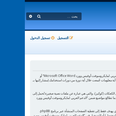
بحث
بحث متقدم
التسجيل
تسجيل الدخول
هذه الاتفاقية توضع تفاصيل كيف تستعمل ”الدعم العربي لمايكروسوفت أوفيس وورد Microsoft Office Word“ وأية شركات تابعة لها (مشار إليها بـ ”نحن“ أو ”الدعم العربي لمايكروسوفت أوفيس وورد Microsoft Office Word“ أو
https://www.msofficeword.n“) و phpBB (مشار إليها بـ ”هم“, أو ”phpBB software“ أو “www.phpbb.com” أو ”phpBB Limited“ أو ”phpBB Teams“) أية معلومات جُمعت خلال أية دورة من دورات استخدامك (مشار إليها بـ
يكروسوفت أوفيس وورد Microsoft Office Word“ سينتج عنه أن برنامج phpBB سوف ينشئ مجموعة من الكعكات (كوكيز)، والتي هي عبارة عن ملفات نصية صغيرة تُحمل إلى
عرف جلسة مجهول، يعينهما لك تلقائيًا برنامج phpBB. الكوكي الثالث سيتم إنشاؤه عندما تطالع مواضيع ضمن ”الدعم العربي لمايكروسوفت أوفيس وورد
وربما ننشئ كوكيات خارجة عن برنامج phpBB عند تصفح ”الدعم العربي لمايكروسوفت أوفيس وورد Microsoft Office Word“ ولكن هذا خارج نطاق هذا المستند الذي يهدف فقط إلى تغطية الصفحات المنشأة عبر برنامج phpBB.
ات المجهول) أو التسجيل في ”الدعم العربي لمايكروسوفت أوفيس وورد