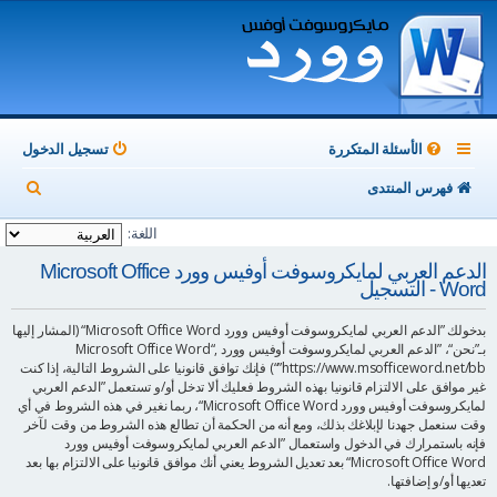
الأسئلة المتكررة
تسجيل الدخول
ب
فهرس المنتدى
ح
اللغة:
ث
الدعم العربي لمايكروسوفت أوفيس وورد Microsoft Office
Word - التسجيل
بدخولك ”الدعم العربي لمايكروسوفت أوفيس وورد Microsoft Office Word“ (المشار إليها
بـ”نحن“، ”الدعم العربي لمايكروسوفت أوفيس وورد Microsoft Office Word“,
”https://www.msofficeword.net/bb“) فإنك توافق قانونيا على الشروط التالية، إذا كنت
غير موافق على الالتزام قانونيا بهذه الشروط فعليك ألا تدخل أو/و تستعمل ”الدعم العربي
لمايكروسوفت أوفيس وورد Microsoft Office Word“، ربما نغير في هذه الشروط في أي
وقت سنعمل جهدنا لإبلاغك بذلك، ومع أنه من الحكمة أن تطالع هذه الشروط من وقت لآخر
فإنه باستمرارك في الدخول واستعمال ”الدعم العربي لمايكروسوفت أوفيس وورد
Microsoft Office Word“ بعد تعديل الشروط يعني أنك موافق قانونيا على الالتزام بها بعد
تعديها أو/و إضافتها.