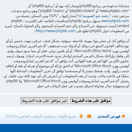
منتدياتنا مدعومة من برنامج phpBB (ويشار إليه بهم أو ”برنامج phpBB“ أو
“www.phpbb.com” أو ”phpBB Limited“ أو ”phpBB Teams“) وهو برنامج منتديات
مرخص تحت “
رخصة جنو العمومية v2
” (يشار إليها بـ ”GPL“) ومن الممكن تحميله من
www.phpbb.com
.يسهل برنامج phpbb المناقشات القائمة على الإنترنت ؛ phpbb
Limited ليست مسؤوله عن السماح و/أو عدم السماح بالمحتوى و/أو السلوك المباح. لمزيد
من المعلومات حول phpbb اطلع على
https://www.phpbb.com/
.
أن توافق أنك لن تنشر مواد مهينة، فاحشة، سوقية، بشكل قذف، عرقي، مهدد، جنسي أو أي
نوع يخالف القانون المتبع في دولتك أو الدولة حيث تستظيف ”الدعم العربي لمايكروسوفت
أوفيس وورد Microsoft Office Word“، أو أي قانون دولي. فعل أي مما سبق سوف يؤدي
إلى وقفك وإزالتك بشكل دائم من المنتدى (وإخبار مزود خدمة الانترنت لديك). وسوف تُرصد
عناوين الآي بي كلها لفرض هذه القوانين. أنت توافق أن ”الدعم العربي لمايكروسوفت
أوفيس وورد Microsoft Office Word“ له الحق بإزالة أي موضوع أو تعديله أو نقله أو إغلاقه
حسب رأيهم. وأنت بصفتك مشتركا أو مستخدما توافق أن تخزن المعلومات المدخلة كلها
سابقًا في قاعدة بيانات. وحيث أن هذه المعلومات لن تُـعرض إلى أي جهة ثالثة دون علمك، لن
يتحمل ”الدعم العربي لمايكروسوفت أوفيس وورد Microsoft Office Word“ ولا phpBB
أي مسؤولية حيال محاولة اختراق تتسبب في جعل البيانات في خطر
فهرس المنتدى
جميع الأوقات تستخدم
التوقيت العالمي+03:00