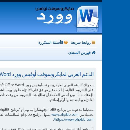
روابط سريعة
الأسئلة المتكررة
فهرس المنتدى
الدعم العربي لمايكروسوفت أوفيس وورد Microsoft Office Word - شروط الاستخدام
الالتزام بها بعد تعديها أو/و إضافتها.
منتدياتنا مدعومة من برنامج phpBB (ويشار إليه بهم أو ”برنامج phpBB“ أو “www.phpbb.com” أو ”phpBB Limited“ أو ”phpBB Teams“) وهو برنامج منتديات مرخص تحت “
تحميله من
www.phpbb.com
.يسهل برنامج phpbb المناقشات القائمة على الإنترنت ؛ phpbb Limited ليست مسؤوله عن السماح و/أو عدم السماح بالمحتوى و/أو السلوك المباح. لمزيد من المعلومات حول phpbb اطلع على
.
https://www.phpbb.com/