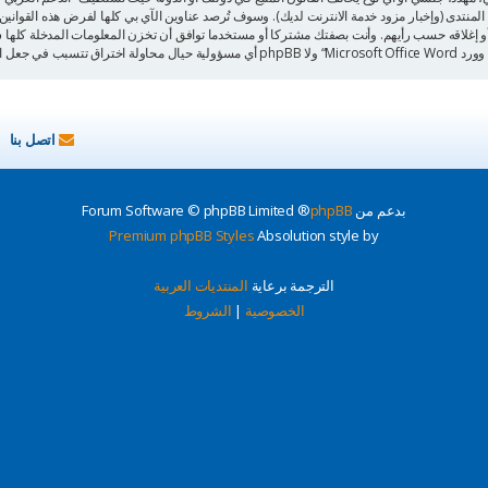
نتدى (وإخبار مزود خدمة الانترنت لديك). وسوف تُرصد عناوين الآي بي كلها لفرض هذه القواني
ع أو تعديله أو نقله أو إغلاقه حسب رأيهم. وأنت بصفتك مشتركا أو مستخدما توافق أن تخزن المعلومات المدخل
يانات في خطر
اتصل بنا
بدعم من
phpBB
® Forum Software © phpBB Limited
Premium phpBB Styles
Absolution style by
الترجمة برعاية
المنتديات العربية
الخصوصية
|
الشروط