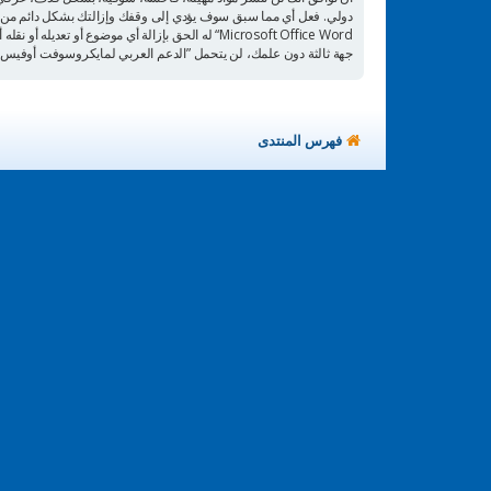
دولي. فعل أي مما سبق سوف يؤدي إلى وقفك وإزالتك بشكل دائم من الم
Microsoft Office Word“ له الحق بإزالة أي موضو
جهة ثالثة دون علمك، لن يتحمل ”الدعم العربي لمايكروسوفت أوفيس وورد Microsoft Office Word“ ولا phpBB أي مسؤولية حيال محاولة اختراق تتسبب في جعل الب
فهرس المنتدى