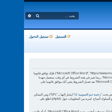
بحث
بحث متقدم
التسجيل
تسجيل الدخول
بدخولك ”الدعم العربي لمايكروسوفت أوفيس وورد Microsoft Office Word“ (المشار إليها بـ”نحن“، ”الدعم العربي لمايكروسوفت أوفيس وورد Microsoft Office Word“, ”https://www.msofficeword.net/bb“) فإنك توافق قانونيا
على الشروط التالية، إذا كنت غير موافق على الالتزام قانونيا بهذه الشروط فعليك ألا تدخل أو/و تستعمل ”الدعم العربي لمايكروسوفت أوفيس وورد Microsoft Office Word“، ربما نغير في هذه الشروط في أي وقت سنعمل جهدنا
لإبلاغك بذلك، ومع أنه من الحكمة أن تطالع هذه الشروط من وقت لآخر فإنه باستمرارك في الدخول واستعمال ”الدعم العربي لمايكروسوفت أوفيس وورد Microsoft Office Word“ بعد تعديل الشروط يعني أنك موافق قانونيا على
رخصة جنو العمومية v2
” (يشار إليها بـ ”GPL“) ومن الممكن
أن توافق أنك لن تنشر مواد مهينة، فاحشة، سوقية، بشكل قذف، عرقي، مهدد، جنسي أو أي نوع يخالف القانون المتبع في دولتك أو الدولة حيث تستظيف ”الدعم العربي لمايكروسوفت أوفيس وورد Microsoft Office Word“، أو أي قانون