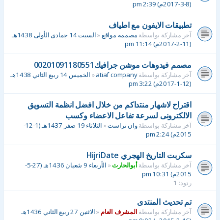
(8-3-2017م) 2:39 pm
تطبيقات الايفون مع اطياف
آخر مشاركة بواسطة
مصممه مواقع
«
السبت 14 جمادى الأولى 1438هـ
(11-2-2017م) 11:14 pm
مصمم فيدوهات موشن جرافيك00201091180551
آخر مشاركة بواسطة
atiaf company
«
الخميس 14 ربيع الثاني 1438هـ
(12-1-2017م) 3:22 pm
اقتراح لاشهار منتداكم من خلال افضل انظمة التسويق
الالكترونى لسرعة تفاعل الاعضاء وكسب
آخر مشاركة بواسطة
وان تراست
«
الثلاثاء 19 صفر 1437هـ (1-12-
2015م) 2:24 pm
سكربت التاريخ الهجري HijriDate
آخر مشاركة بواسطة
أبوالحارث
«
الأربعاء 9 شعبان 1436هـ (27-5-
2015م) 10:31 pm
ردود:
1
تم تحديث المنتدى
آخر مشاركة بواسطة
المشرف العام
«
الاثنين 27 ربيع الثاني 1436هـ