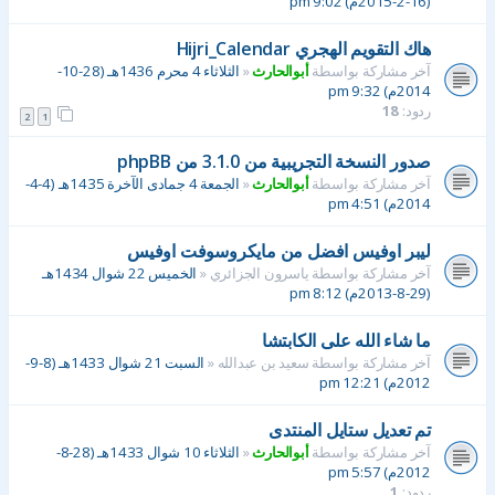
(16-2-2015م) 9:02 pm
هاك التقويم الهجري Hijri_Calendar
آخر مشاركة بواسطة
أبوالحارث
«
الثلاثاء 4 محرم 1436هـ (28-10-
2014م) 9:32 pm
ردود:
18
2
1
صدور النسخة التجريبية من 3.1.0 من phpBB
آخر مشاركة بواسطة
أبوالحارث
«
الجمعة 4 جمادى الآخرة 1435هـ (4-4-
2014م) 4:51 pm
ليبر اوفيس افضل من مايكروسوفت اوفيس
آخر مشاركة بواسطة
ياسرون الجزائري
«
الخميس 22 شوال 1434هـ
(29-8-2013م) 8:12 pm
ما شاء الله على الكابتشا
آخر مشاركة بواسطة
سعيد بن عبدالله
«
السبت 21 شوال 1433هـ (8-9-
2012م) 12:21 pm
تم تعديل ستايل المنتدى
آخر مشاركة بواسطة
أبوالحارث
«
الثلاثاء 10 شوال 1433هـ (28-8-
2012م) 5:57 pm
ردود:
1