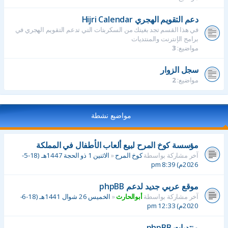
دعم التقويم الهجري Hijri Calendar
في هذا القسم تجد بغيتك من السكربتات التي تدعم التقويم الهجري في
برامج الإنترنت والمنتديات
مواضيع:
3
سجل الزوار
مواضيع:
2
مواضيع نشطة
مؤسسة كوخ المرح لبيع ألعاب الأطفال في المملكة
آخر مشاركة بواسطة
كوخ المرح
«
الاثنين 1 ذو الحجة 1447هـ (18-5-
2026م) 8:39 pm
موقع عربي جديد لدعم phpBB
آخر مشاركة بواسطة
أبوالحارث
«
الخميس 26 شوال 1441هـ (18-6-
2020م) 12:33 pm
منتديات phpBB