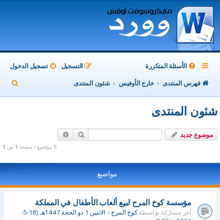
الأسئلة المتكررة
التسجيل
تسجيل الدخول
ب
فهرس المنتدى
خارج الأوفيس
شئون المنتدى
ح
شئون المنتدى
ث
بحث
بحث متقدم
موضوع جديد
8 مواضيع • صفحة
1
من
1
مواضيع
مؤسسة كوخ المرح لبيع ألعاب الأطفال في المملكة
آخر مشاركة بواسطة
كوخ المرح
«
الاثنين 1 ذو الحجة 1447هـ (18-5-