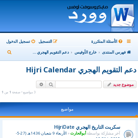
الأسئلة المتكررة
التسجيل
تسجيل الدخول
ب
فهرس المنتدى
خارج الأوفيس
دعم التقويم الهجري Hijri Calendar
ح
دعم التقويم الهجري Hijri Calendar
ث
بحث
بحث متقدم
موضوع جديد
3 مواضيع • صفحة
1
من
1
مواضيع
سكربت التاريخ الهجري HijriDate
آخر مشاركة بواسطة
أبوالحارث
«
الأربعاء 9 شعبان 1436هـ (27-5-