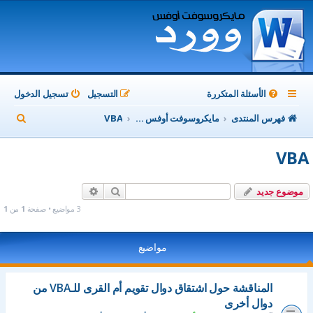
الأسئلة المتكررة
التسجيل
تسجيل الدخول
ب
فهرس المنتدى
مايكروسوفت أوفس Microsoft Office
VBA
ح
VBA
ث
بحث
بحث متقدم
موضوع جديد
3 مواضيع • صفحة
1
من
1
مواضيع
المناقشة حول اشتقاق دوال تقويم أم القرى للـVBA من
دوال أخرى