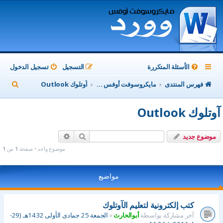
الأسئلة المتكررة
التسجيل
تسجيل الدخول
ب
فهرس المنتدى
مايكروسوفت أوفس Microsoft Office
آوتلوك Outlook
ح
آوتلوك Outlook
ث
بحث
بحث متقدم
موضوع جديد
موضوع واحد • صفحة
1
من
1
مواضيع
كتب إلكترونية لتعليم الآوتلوك
آخر مشاركة بواسطة
أبوالحارث
«
الجمعة 25 جمادى الأولى 1432هـ (29-