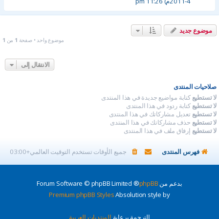
4-2011م) 11:26 pm
موضوع جديد
موضوع واحد • صفحة
1
من
1
الانتقال إلى
صلاحيات المنتدى
لا تستطيع
كتابة مواضيع جديدة في هذا المنتدى
لا تستطيع
كتابة ردود في هذا المنتدى
لا تستطيع
تعديل مشاركاتك في هذا المنتدى
لا تستطيع
حذف مشاركاتك في هذا المنتدى
لا تستطيع
إرفاق ملف في هذا المنتدى
فهرس المنتدى
جميع الأوقات تستخدم
التوقيت العالمي+03:00
بدعم من
phpBB
® Forum Software © phpBB Limited
Premium phpBB Styles
Absolution style by
الترجمة برعاية
المنتديات العربية