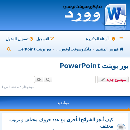
الأسئلة المتكررة
التسجيل
تسجيل الدخول
ب
فهرس المنتدى
مايكروسوفت أوفس Microsoft Office
بور بوينت PowerPoint
ح
بور بوينت PowerPoint
ث
بحث
بحث متقدم
موضوع جديد
موضوعان • صفحة
1
من
1
مواضيع
كيف أنجز الشرائح الأخرى مع عدد حروف مختلف و ترتيب
مختلف