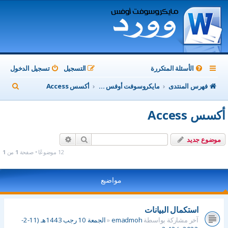
الأسئلة المتكررة
التسجيل
تسجيل الدخول
ب
فهرس المنتدى
مايكروسوفت أوفس Microsoft Office
أكسس Access
ح
أكسس Access
ث
بحث
بحث متقدم
موضوع جديد
12 موضوعًا • صفحة
1
من
1
مواضيع
استكمال البيانات
آخر مشاركة بواسطة
emadmoh
«
الجمعة 10 رجب 1443هـ (11-2-