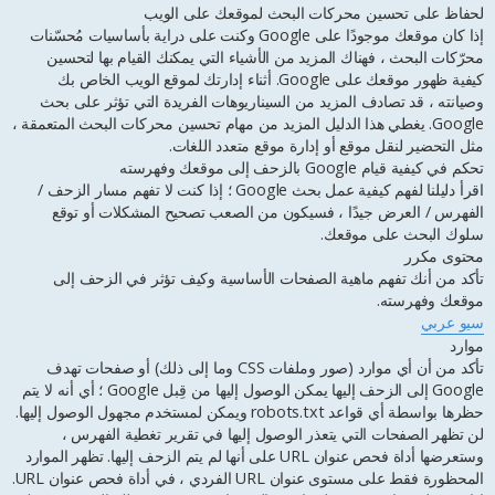
ا
لحفاظ على تحسين محركات البحث لموقعك على الويب
ر
إذا كان موقعك موجودًا على Google وكنت على دراية بأساسيات مُحسّنات
ك
محرّكات البحث ، فهناك المزيد من الأشياء التي يمكنك القيام بها لتحسين
ة
كيفية ظهور موقعك على Google. أثناء إدارتك لموقع الويب الخاص بك
وصيانته ، قد تصادف المزيد من السيناريوهات الفريدة التي تؤثر على بحث
Google. يغطي هذا الدليل المزيد من مهام تحسين محركات البحث المتعمقة ،
مثل التحضير لنقل موقع أو إدارة موقع متعدد اللغات.
تحكم في كيفية قيام Google بالزحف إلى موقعك وفهرسته
اقرأ دليلنا لفهم كيفية عمل بحث Google ؛ إذا كنت لا تفهم مسار الزحف /
الفهرس / العرض جيدًا ، فسيكون من الصعب تصحيح المشكلات أو توقع
سلوك البحث على موقعك.
محتوى مكرر
تأكد من أنك تفهم ماهية الصفحات الأساسية وكيف تؤثر في الزحف إلى
موقعك وفهرسته.
سيو عربي
موارد
تأكد من أن أي موارد (صور وملفات CSS وما إلى ذلك) أو صفحات تهدف
Google إلى الزحف إليها يمكن الوصول إليها من قِبل Google ؛ أي أنه لا يتم
حظرها بواسطة أي قواعد robots.txt ويمكن لمستخدم مجهول الوصول إليها.
لن تظهر الصفحات التي يتعذر الوصول إليها في تقرير تغطية الفهرس ،
وستعرضها أداة فحص عنوان URL على أنها لم يتم الزحف إليها. تظهر الموارد
المحظورة فقط على مستوى عنوان URL الفردي ، في أداة فحص عنوان URL.