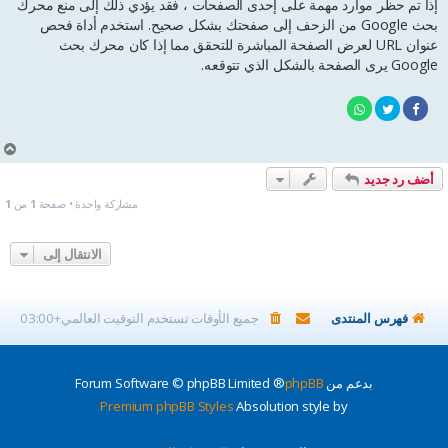
إذا تم حظر موارد مهمة على إحدى الصفحات ، فقد يؤدي ذلك إلى منع محرك
بحث Google من الزحف إلى صفحتك بشكل صحيح. استخدم أداة فحص
عنوان URL لعرض الصفحة المباشرة للتحقق مما إذا كان محرك بحث
Google يرى الصفحة بالشكل الذي تتوقعه.
أ
ع
أضف رد جديد
ل
ى
مشاركة واحدة • صفحة
1
من
1
الانتقال إلى
فهرس المنتدى
جميع الأوقات تستخدم
التوقيت العالمي+03:00
بدعم من
phpBB
® Forum Software © phpBB Limited
Premium phpBB Styles
Absolution style by