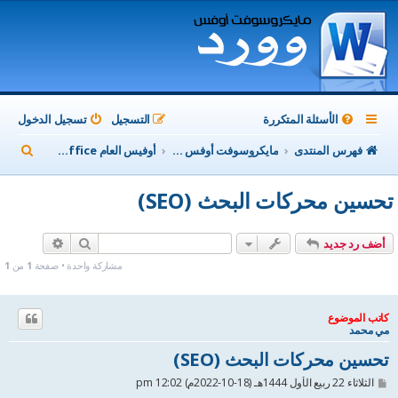
الأسئلة المتكررة
التسجيل
تسجيل الدخول
ب
فهرس المنتدى
مايكروسوفت أوفس Microsoft Office
أوفيس العام MicroSoft Office
ح
تحسين محركات البحث (SEO)
ث
بحث
بحث متقدم
أضف رد جديد
مشاركة واحدة • صفحة
1
من
1
كاتب الموضوع
مي محمد
تحسين محركات البحث (SEO)
م
الثلاثاء 22 ربيع الأول 1444هـ (18-10-2022م) 12:02 pm
ش