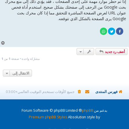
إذا تم حظر موارد مهمة على إحدى الصفحات ، فقد يؤدي ذلك إلى منع محرك
بحث Google من الزحف إلى صفحتك بشكل صحيح. استخدم أداة فحص
عنوان URL لعرض الصفحة المباشرة للتحقق مما إذا كان محرك بحث
Google يرى الصفحة بالشكل الذي تتوقعه.
أ
ع
أضف رد جديد
ل
ى
مشاركة واحدة • صفحة
1
من
1
الانتقال إلى
فهرس المنتدى
جميع الأوقات تستخدم
التوقيت العالمي+03:00
بدعم من
phpBB
® Forum Software © phpBB Limited
Premium phpBB Styles
Absolution style by