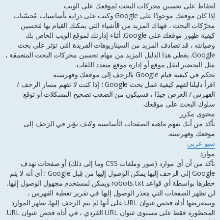
ا
لحفاظ على تحسين محركات البحث لموقعك على الويب
ر
إذا كان موقعك موجودًا على Google وكنت على دراية بأساسيات مُحسّنات
ك
محرّكات البحث ، فهناك المزيد من الأشياء التي يمكنك القيام بها لتحسين
ة
كيفية ظهور موقعك على Google. أثناء إدارتك لموقع الويب الخاص بك
وصيانته ، قد تصادف المزيد من السيناريوهات الفريدة التي تؤثر على بحث
Google. يغطي هذا الدليل المزيد من مهام تحسين محركات البحث المتعمقة ،
مثل التحضير لنقل موقع أو إدارة موقع متعدد اللغات.
تحكم في كيفية قيام Google بالزحف إلى موقعك وفهرسته
اقرأ دليلنا لفهم كيفية عمل بحث Google ؛ إذا كنت لا تفهم مسار الزحف /
الفهرس / العرض جيدًا ، فسيكون من الصعب تصحيح المشكلات أو توقع
سلوك البحث على موقعك.
محتوى مكرر
تأكد من أنك تفهم ماهية الصفحات الأساسية وكيف تؤثر في الزحف إلى
موقعك وفهرسته.
سيو عربي
موارد
تأكد من أن أي موارد (صور وملفات CSS وما إلى ذلك) أو صفحات تهدف
Google إلى الزحف إليها يمكن الوصول إليها من قِبل Google ؛ أي أنه لا يتم
حظرها بواسطة أي قواعد robots.txt ويمكن لمستخدم مجهول الوصول إليها.
لن تظهر الصفحات التي يتعذر الوصول إليها في تقرير تغطية الفهرس ،
وستعرضها أداة فحص عنوان URL على أنها لم يتم الزحف إليها. تظهر الموارد
المحظورة فقط على مستوى عنوان URL الفردي ، في أداة فحص عنوان URL.