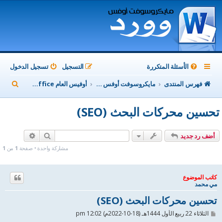
الأسئلة المتكررة
التسجيل
تسجيل الدخول
ب
فهرس المنتدى
مايكروسوفت أوفس Microsoft Office
أوفيس العام MicroSoft Office
ح
تحسين محركات البحث (SEO)
ث
بحث
بحث متقدم
أضف رد جديد
مشاركة واحدة • صفحة
1
من
1
كاتب الموضوع
مي محمد
تحسين محركات البحث (SEO)
م
الثلاثاء 22 ربيع الأول 1444هـ (18-10-2022م) 12:02 pm
ش