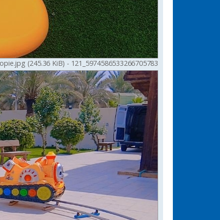
5974586533266705783_121 - Copie - Copie.jpg (245.36 KiB) تمت المشاهدة 1253 مرةً