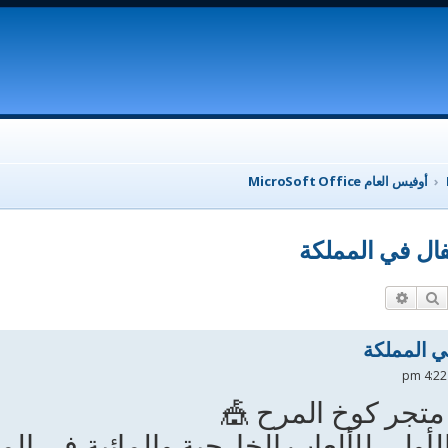
أوفيس العام MicroSoft Office
ال في المملكة
بحث
بحث متقدم
ي المملكة
متجر كوخ المرح 🎪
أولى للألعاب الخارجية والمائية في الم