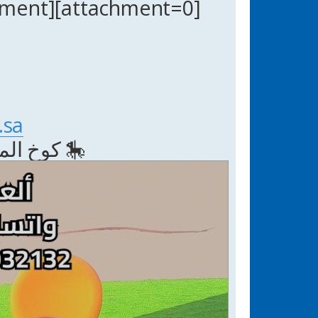
[attachment=0]5947042555813891258_121.jpg[/attachment]
sa/
🎠 كوخ المر