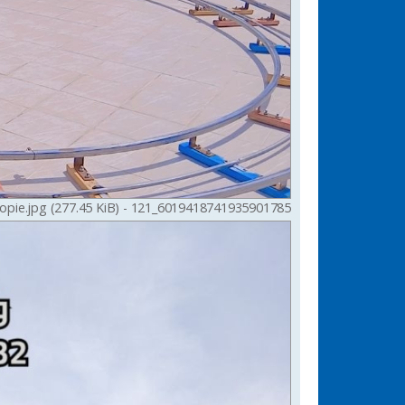
6019418741935901785_121 - Copie.jpg (277.45 KiB) تمت المشاهدة 1253 مرةً