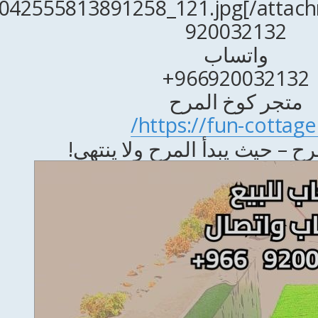
920032132
واتساب
966920032132+
متجر كوخ المرح
https://fun-cottage.
ح – حيث يبدأ المرح ولا ينتهي!