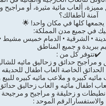
ميزة، ألعاب مائية مثيرة، أو مراجيح و
آمنة لأطفالك؟
يجمعها كلها في مكان واحد! 🌟
يك في جميع مدن المملكة:
دينة • الشرقية • الدمام خميس مشيط • أ
م ببريدة و جميع المناطق
✔️تتوفر كل من :
ق و مراجيح حدائق و زحاليق مائيه للشال
 الحدائق الخاصة العاب اطفال للحديقه 
ب مائيه كبيره و ملاعب مائيه كبيره للبيع 
عاب اطفال مائيه و العاب زحاليق حدائق
طيطات و زحليقة و مراجيح و مرجيحة 
الاستفسارالرقم الموحد :