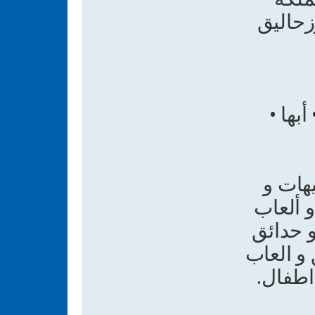
زحاليق
بها •
يهات و
و ألعاب
و حدائق
 و العاب
اطفال.