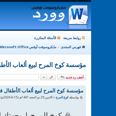
روابط سريعة
الأسئلة المتكررة
فهرس المنتدى
مايكروسوفت أوفس Microsoft Office
مؤسسة كوخ المرح لبيع ألعاب الأطف
أضف رد جديد
مؤسسة كوخ المرح لبيع ألعاب الأطفال ف
م
بواسطة
كوخ المرح
»
الاثنين 29 ذو الحجة 1447هـ (15-6-2026م) 4:22 pm
ش
ا
ر
ك
🎉 كوخ المرح | وجهتك ال
ة