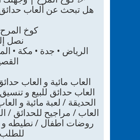
هل تبحث عن ألعاب حدائق م
كوخ المرح 
نصل إل
الرياض • جدة • مكة • الم
القصي
العاب مائية و العاب حدائ
العاب حدائق للبيع و تنسيق
الحديقة / لعبة مائية و العا
العاب / مراجيح للحدائق / ال
روضات اطفال / نطيطه و ن
للطلب و