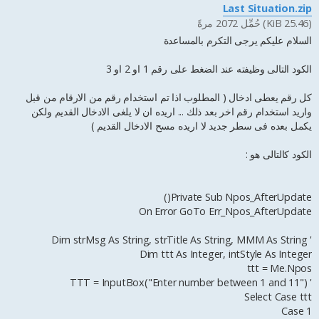
ا
Last Situation.zip
ر
(25.46 KiB) حُمِّل 2072 مرةً
ك
ة
السلام عليكم يرجى التكرم بالمساعدة
الكود التالى وظيفته عند الضغط على رقم 1 او 2 او 3
كل رقم يعطى ادخال ( المطلوب اذا تم استخدام رقم من الارقام من قبل
واريد استخدام رقم اخر بعد ذلك ... اريده ان لا يلغى الادخال القديم ولكن
يكمل بعده فى سطر جديد لا اريده مسح الادخال القديم )
الكود كالتالى هو :
Private Sub Npos_AfterUpdate()
On Error GoTo Err_Npos_AfterUpdate
' Dim strMsg As String, strTitle As String, MMM As String
Dim ttt As Integer, intStyle As Integer
ttt = Me.Npos
' TTT = InputBox("Enter number between 1 and 11")
Select Case ttt
Case 1