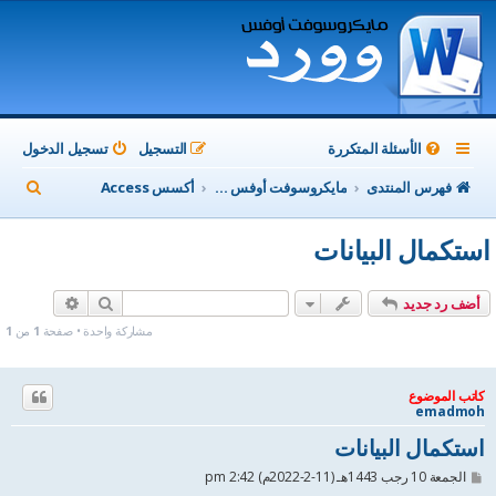
الأسئلة المتكررة
التسجيل
تسجيل الدخول
ب
فهرس المنتدى
مايكروسوفت أوفس Microsoft Office
أكسس Access
ح
استكمال البيانات
ث
بحث
بحث متقدم
أضف رد جديد
مشاركة واحدة • صفحة
1
من
1
كاتب الموضوع
emadmoh
استكمال البيانات
م
الجمعة 10 رجب 1443هـ (11-2-2022م) 2:42 pm
ش