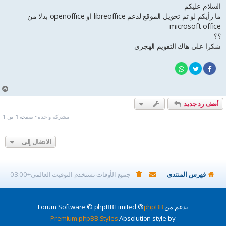
ا
السلام عليكم
ر
ما رأيكم لو تم تحويل الموقع لدعم libreoffice او openoffice بدلا من
ك
microsoft office
ة
؟؟
شكرا على هاك التقويم الهجري
أ
ع
أضف رد جديد
ل
ى
مشاركة واحدة • صفحة
1
من
1
الانتقال إلى
فهرس المنتدى
جميع الأوقات تستخدم
التوقيت العالمي+03:00
بدعم من
phpBB
® Forum Software © phpBB Limited
Premium phpBB Styles
Absolution style by