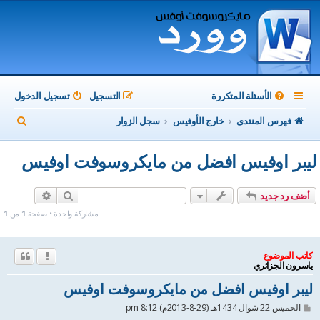
الأسئلة المتكررة
التسجيل
تسجيل الدخول
ب
فهرس المنتدى
خارج الأوفيس
سجل الزوار
ح
ليبر اوفيس افضل من مايكروسوفت اوفيس
ث
بحث
بحث متقدم
أضف رد جديد
مشاركة واحدة • صفحة
1
من
1
كاتب الموضوع
ياسرون الجزائري
ليبر اوفيس افضل من مايكروسوفت اوفيس
م
الخميس 22 شوال 1434هـ (29-8-2013م) 8:12 pm
ش