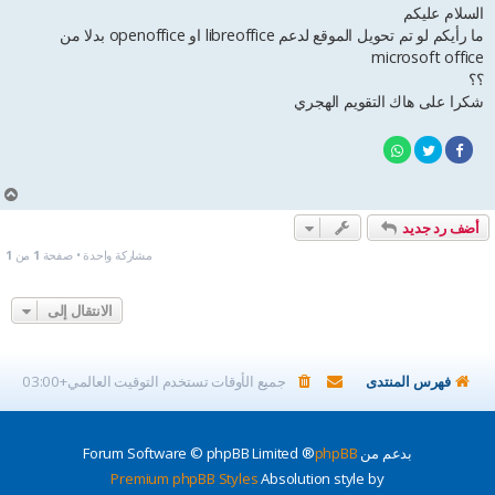
ا
السلام عليكم
ر
ما رأيكم لو تم تحويل الموقع لدعم libreoffice او openoffice بدلا من
ك
microsoft office
ة
؟؟
شكرا على هاك التقويم الهجري
أ
ع
أضف رد جديد
ل
ى
مشاركة واحدة • صفحة
1
من
1
الانتقال إلى
فهرس المنتدى
جميع الأوقات تستخدم
التوقيت العالمي+03:00
بدعم من
phpBB
® Forum Software © phpBB Limited
Premium phpBB Styles
Absolution style by