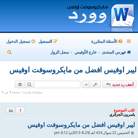
الأسئلة المتكررة
التسجيل
تسجيل الدخول
ب
فهرس المنتدى
خارج الأوفيس
سجل الزوار
ح
ليبر اوفيس افضل من مايكروسوفت اوفيس
ث
بحث
بحث متقدم
أضف رد جديد
مشاركة واحدة • صفحة
1
من
1
كاتب الموضوع
ياسرون الجزائري
ليبر اوفيس افضل من مايكروسوفت اوفيس
م
الخميس 22 شوال 1434هـ (29-8-2013م) 8:12 pm
ش