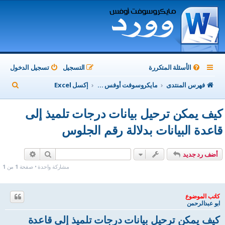
الأسئلة المتكررة
التسجيل
تسجيل الدخول
ب
فهرس المنتدى
مايكروسوفت أوفس Microsoft Office
إكسل Excel
ح
كيف يمكن ترحيل بيانات درجات تلميذ إلى
ث
قاعدة البيانات بدلالة رقم الجلوس
بحث
بحث متقدم
أضف رد جديد
مشاركة واحدة • صفحة
1
من
1
كاتب الموضوع
ابو عبدالرحمن
كيف يمكن ترحيل بيانات درجات تلميذ إلى قاعدة