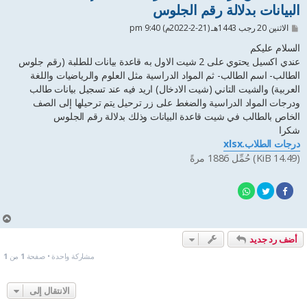
البيانات بدلالة رقم الجلوس
م
الاثنين 20 رجب 1443هـ (21-2-2022م) 9:40 pm
ش
ا
السلام عليكم
ر
عندي اكسيل يحتوي على 2 شيت الاول به قاعدة بيانات للطلبة (رقم جلوس
ك
الطالب- اسم الطالب- ثم المواد الدراسية مثل العلوم والرياضيات واللغة
ة
العربية) والشيت التاني (شيت الادخال) اريد فيه عند تسجيل بيانات طالب
ودرجات المواد الدراسية والضغط على زر ترحيل يتم ترحيلها إلى الصف
الخاص بالطالب في شيت قاعدة البيانات وذلك بدلالة رقم الجلوس
شكرا
درجات الطلاب.xlsx
(14.49 KiB) حُمِّل 1886 مرةً
أ
ع
أضف رد جديد
ل
ى
مشاركة واحدة • صفحة
1
من
1
الانتقال إلى