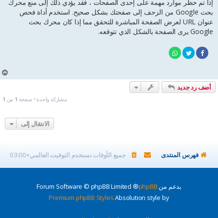
إذا تم حظر موارد مهمة على إحدى الصفحات ، فقد يؤدي ذلك إلى منع محرك
بحث Google من الزحف إلى صفحتك بشكل صحيح. استخدم أداة فحص
عنوان URL لعرض الصفحة المباشرة للتحقق مما إذا كان محرك بحث
Google يرى الصفحة بالشكل الذي تتوقعه.
أ
ع
أضف رد جديد
ل
ى
مشاركة واحدة • صفحة
1
من
1
الانتقال إلى
فهرس المنتدى
جميع الأوقات تستخدم
التوقيت العالمي+03:00
بدعم من
phpBB
® Forum Software © phpBB Limited
Premium phpBB Styles
Absolution style by