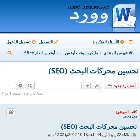
الأسئلة المتكررة
التسجيل
تسجيل الدخول
ب
فهرس المنتدى
مايكروسوفت أوفس Microsoft Office
أوفيس العام MicroSoft Office
ح
تحسين محركات البحث (SEO)
ث
بحث
بحث متقدم
أضف رد جديد
مشاركة واحدة • صفحة
1
من
1
كاتب الموضوع
مي محمد
تحسين محركات البحث (SEO)
م
الثلاثاء 22 ربيع الأول 1444هـ (18-10-2022م) 12:02 pm
ش