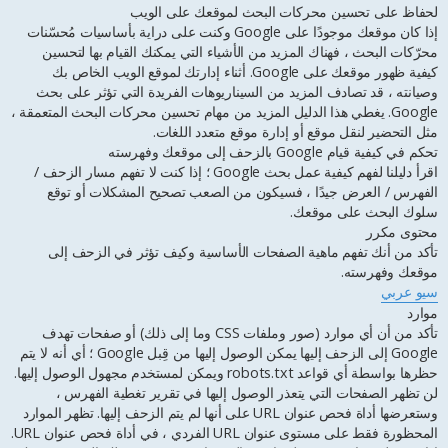
ا
لحفاظ على تحسين محركات البحث لموقعك على الويب
ر
إذا كان موقعك موجودًا على Google وكنت على دراية بأساسيات مُحسّنات
ك
محرّكات البحث ، فهناك المزيد من الأشياء التي يمكنك القيام بها لتحسين
ة
كيفية ظهور موقعك على Google. أثناء إدارتك لموقع الويب الخاص بك
وصيانته ، قد تصادف المزيد من السيناريوهات الفريدة التي تؤثر على بحث
Google. يغطي هذا الدليل المزيد من مهام تحسين محركات البحث المتعمقة ،
مثل التحضير لنقل موقع أو إدارة موقع متعدد اللغات.
تحكم في كيفية قيام Google بالزحف إلى موقعك وفهرسته
اقرأ دليلنا لفهم كيفية عمل بحث Google ؛ إذا كنت لا تفهم مسار الزحف /
الفهرس / العرض جيدًا ، فسيكون من الصعب تصحيح المشكلات أو توقع
سلوك البحث على موقعك.
محتوى مكرر
تأكد من أنك تفهم ماهية الصفحات الأساسية وكيف تؤثر في الزحف إلى
موقعك وفهرسته.
سيو عربي
موارد
تأكد من أن أي موارد (صور وملفات CSS وما إلى ذلك) أو صفحات تهدف
Google إلى الزحف إليها يمكن الوصول إليها من قِبل Google ؛ أي أنه لا يتم
حظرها بواسطة أي قواعد robots.txt ويمكن لمستخدم مجهول الوصول إليها.
لن تظهر الصفحات التي يتعذر الوصول إليها في تقرير تغطية الفهرس ،
وستعرضها أداة فحص عنوان URL على أنها لم يتم الزحف إليها. تظهر الموارد
المحظورة فقط على مستوى عنوان URL الفردي ، في أداة فحص عنوان URL.