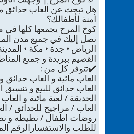
هل تبحث عن ألعاب حدائق ممي
آمنة لأطفالك؟
كوخ المرح يجمعها كلها في م
نصل إليك في جميع مدن المم
الرياض • جدة • مكة • المدين
القصيم ببريدة و جميع المنا
✔️تتوفر كل من :
العاب مائية و العاب حدائق و
العاب حدائق للبيع و تنسيق ا
الحديقة / لعبة مائية و العاب 
العاب / مراجيح للحدائق / ال
روضات اطفال / نطيطه و نطي
للطلب والاستفسارالرقم الم