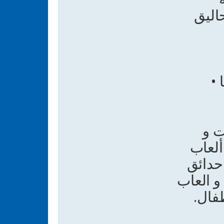
اليق
 •
ت و
ألعاب
 حدائق
و العاب
فال.