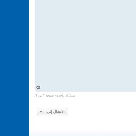
أ
ع
مشاركة واحدة • صفحة
1
من
1
ل
ى
الانتقال إلى