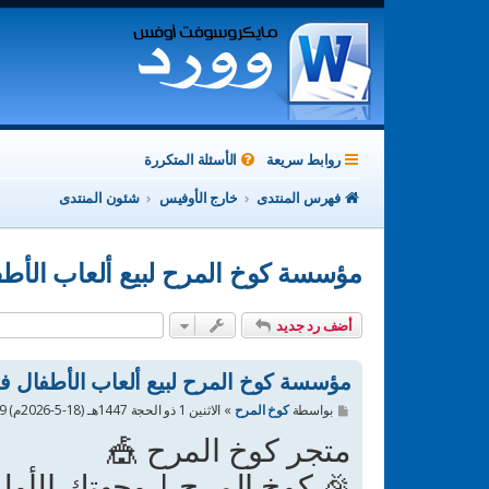
روابط سريعة
الأسئلة المتكررة
فهرس المنتدى
خارج الأوفيس
شئون المنتدى
مؤسسة كوخ المرح لبيع ألعاب الأطف
أضف رد جديد
مؤسسة كوخ المرح لبيع ألعاب الأطفال ف
م
بواسطة
كوخ المرح
»
الاثنين 1 ذو الحجة 1447هـ (18-5-2026م) 8:39 pm
ش
متجر كوخ المرح 🎪
ا
ر
ك
🎉 كوخ المرح | وجهتك الأولى
ة