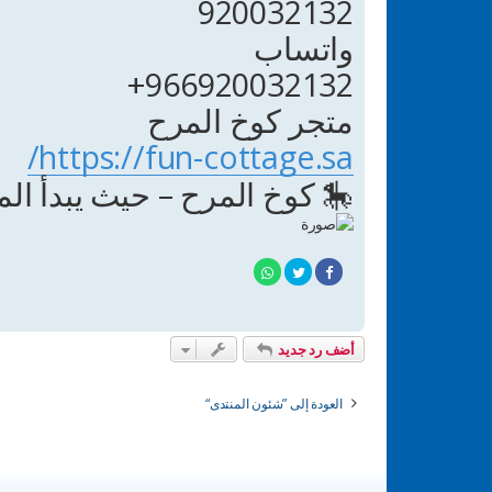
920032132
واتساب
966920032132+
متجر كوخ المرح
https://fun-cottage.sa/
🎠 كوخ المرح – حيث يبدأ المر
أضف رد جديد
العودة إلى ”شئون المنتدى“