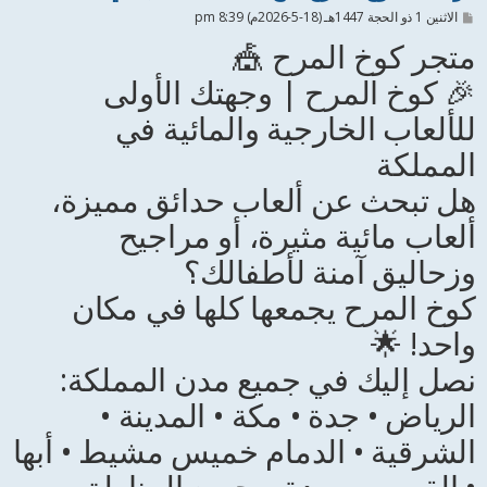
م
الاثنين 1 ذو الحجة 1447هـ (18-5-2026م) 8:39 pm
ش
متجر كوخ المرح 🎪
ا
ر
ك
🎉 كوخ المرح | وجهتك الأولى
ة
للألعاب الخارجية والمائية في
المملكة
هل تبحث عن ألعاب حدائق مميزة،
ألعاب مائية مثيرة، أو مراجيح
وزحاليق آمنة لأطفالك؟
كوخ المرح يجمعها كلها في مكان
واحد! 🌟
نصل إليك في جميع مدن المملكة:
الرياض • جدة • مكة • المدينة •
الشرقية • الدمام خميس مشيط • أبها
• القصيم ببريدة و جميع المناطق