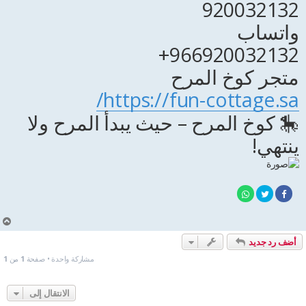
920032132
واتساب
966920032132+
متجر كوخ المرح
https://fun-cottage.sa/
🎠 كوخ المرح – حيث يبدأ المرح ولا
ينتهي!
أ
ع
أضف رد جديد
ل
ى
مشاركة واحدة • صفحة
1
من
1
الانتقال إلى