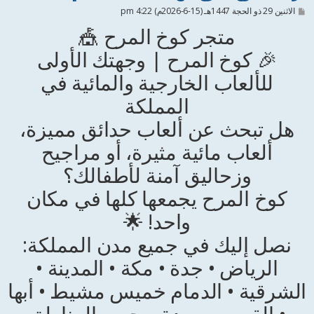
م
الاثنين 29 ذو الحجة 1447هـ (15-6-2026م) 4:22 pm
ش
متجر كوخ المرح 🎪
ا
ر
ك
🎉 كوخ المرح | وجهتك الأولى
ة
للألعاب الخارجية والمائية في
المملكة
هل تبحث عن ألعاب حدائق مميزة،
ألعاب مائية مثيرة، أو مراجيح
وزحاليق آمنة لأطفالك؟
كوخ المرح يجمعها كلها في مكان
واحد! 🌟
نصل إليك في جميع مدن المملكة:
الرياض • جدة • مكة • المدينة •
الشرقية • الدمام خميس مشيط • أبها
• القصيم ببريدة و جميع المناطق