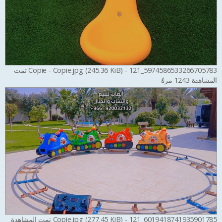
5974586533266705783_121 - Copie - Copie.jpg (245.36 KiB) تمت
المشاهدة 1243 مرةً
6019418741935901785_121 - Copie.jpg (277.45 KiB) تمت المشاهدة