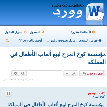
الأسئلة المتكررة
التسجيل
تسجيل الدخول
ب
فهرس المنتدى
مايكروسوفت أوفس Microsoft Office
أوفيس العام MicroSoft Office
ح
مؤسسة كوخ المرح لبيع ألعاب الأطفال في
ث
المملكة
بحث
بحث متقدم
أضف رد جديد
مشاركة واحدة • صفحة
1
من
1
كاتب الموضوع
كوخ المرح
مؤسسة كوخ المرح لبيع ألعاب الأطفال في المملكة