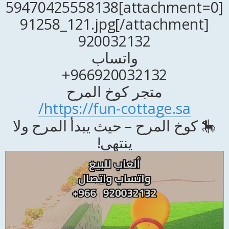
[attachment=0]59470425558138
91258_121.jpg[/attachment]
920032132
واتساب
966920032132+
متجر كوخ المرح
https://fun-cottage.sa/
🎠 كوخ المرح – حيث يبدأ المرح ولا
ينتهي!