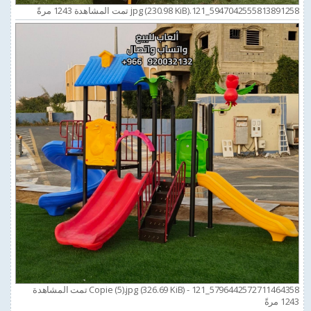
5947042555813891258_121.jpg (230.98 KiB) تمت المشاهدة 1243 مرةً
5796442572711464358_121 - Copie (5).jpg (326.69 KiB) تمت المشاهدة
1243 مرةً