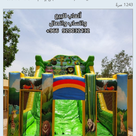
1243 مرةً